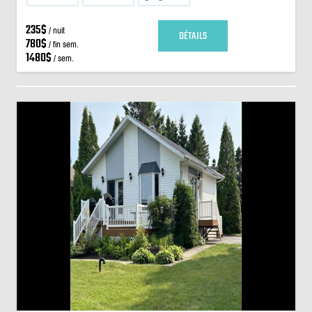
235$
/ nuit
DÉTAILS
780$
/ fin sem.
1480$
/ sem.