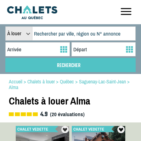
À louer
Accueil
>
Chalets à louer
>
Québec
>
Saguenay-Lac-Saint-Jean
>
Alma
Chalets à louer Alma
4.9
(
20
évaluations)
CHALET VEDETTE
CHALET VEDETTE