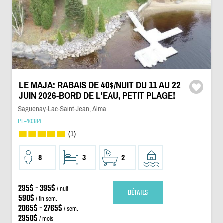
LE MAJA: RABAIS DE 40$/NUIT DU 11 AU 22
JUIN 2026-BORD DE L'EAU, PETIT PLAGE!
Saguenay-Lac-Saint-Jean, Alma
PL-40384
(1)
8
3
2
295$ - 395$
/ nuit
DÉTAILS
590$
/ fin sem.
2065$ - 2765$
/ sem.
2950$
/ mois