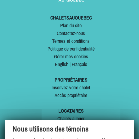
CHALETSAUQUEBEC
Plan du site
Contactez-nous
Termes et conditions
Politique de confidentialité
Gérer mes cookies
English
|
Français
PROPRIÉTAIRES
Inscrivez votre chalet
Accès propriétaire
LOCATAIRES
Chalets à louer
Chalets à vendre
Nous utilisons des témoins
Dernières inscriptions