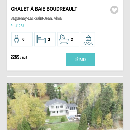
CHALET À BAIE BOUDREAULT
Saguenay-Lac-Saint-Jean, Alma
PL-41258
6
3
2
225$
/ nuit
DÉTAILS