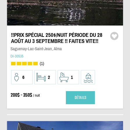
!!PRIX SPÉCIAL 250$/NUIT PÉRIODE DU 28
AOÛT AU 3 SEPTEMBRE !! FAITES VITE!!
Saguenay-Lac-Saint-Jean, Alma
DI-30535
(1)
6
2
1
200$ - 350$
/ nuit
DÉTAILS