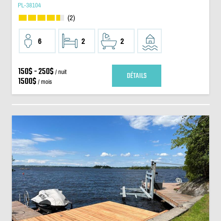
PL-38104
(2)
6
2
2
150$ - 250$
/ nuit
DÉTAILS
1500$
/ mois