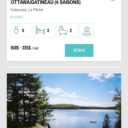
OTTAWA/GATINEAU (4 SAISONS)
Outaouais, La Pêche
DI-33451
5
2
2
150$ - 225$
/ nuit
DÉTAILS