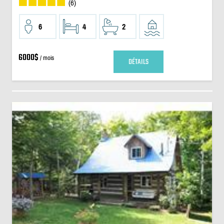
(6)
6
4
2
6000$
/ mois
DÉTAILS