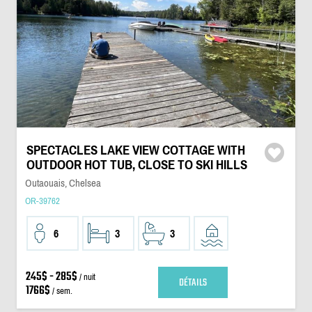
SPECTACLES LAKE VIEW COTTAGE WITH
OUTDOOR HOT TUB, CLOSE TO SKI HILLS
Outaouais, Chelsea
OR-39762
6
3
3
245$ - 285$
/ nuit
DÉTAILS
1766$
/ sem.