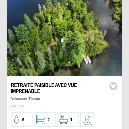
RETRAITE PAISIBLE AVEC VUE
IMPRENABLE
Outaouais, Thorne
OR-15531
6
2
1