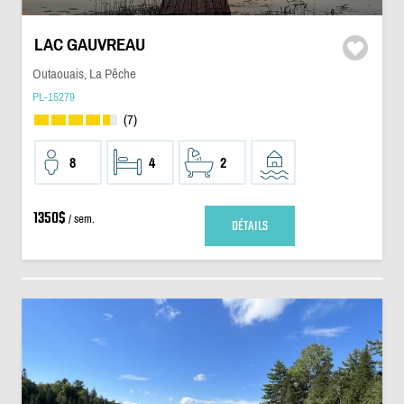
LAC GAUVREAU
Outaouais, La Pêche
PL-15279
(7)
8
4
2
1350$
/ sem.
DÉTAILS