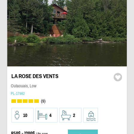
LA ROSE DES VENTS
Outaouais, Low
PL-17982
(9)
10
4
2
850$ - 1200$
/ fin sem.