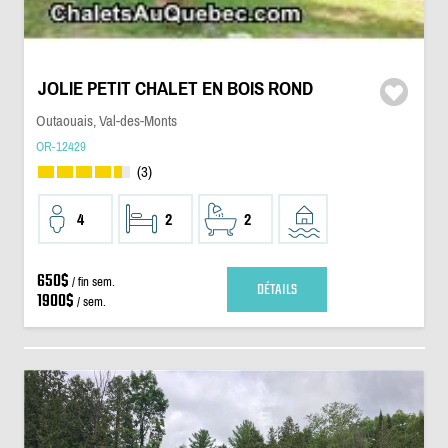
JOLIE PETIT CHALET EN BOIS ROND
Outaouais, Val-des-Monts
OR-12429
(3)
4
2
2
650$
/ fin sem.
DÉTAILS
1900$
/ sem.