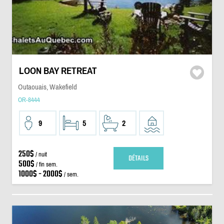
LOON BAY RETREAT
Outaouais, Wakefield
OR-8444
9
5
2
250$
/ nuit
DÉTAILS
500$
/ fin sem.
1000$ - 2000$
/ sem.