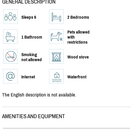
GENERAL DESCRIPTION
Sleeps 6
2 Bedrooms
Pets allowed
1 Bathroom
with
restrictions
Smoking
Wood stove
not allowed
Internet
Waterfront
The English description is not available.
AMENITIES AND EQUIPMENT