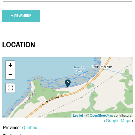
+ VIEW MORE
LOCATION
+
−
Leaflet
| Ⓒ
OpenStreetMap
contributors
(
Google Maps
)
Province:
Quebec