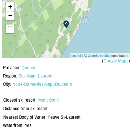
+
−
Leaflet
| Ⓒ
OpenStreetMap
contributors
(
Google Maps
)
Province:
Quebec
Region:
Bas-Saint-Laurent
City:
Notre-Dame-des-Sept-Douleurs
Closest ski resort:
Mont Comi
Distance from ski resort:
-
Nearest Body of Water:
fleuve St-Laurent
Waterfront: Yes