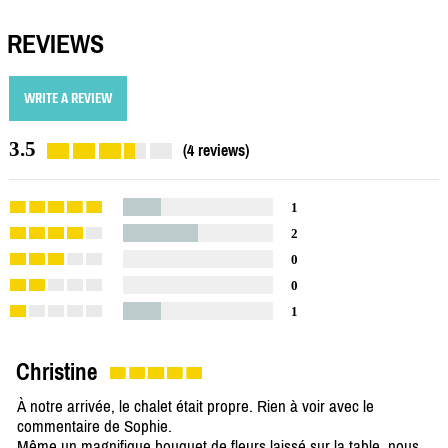
REVIEWS
WRITE A REVIEW
3.5
(4 reviews)
1
2
0
0
1
Christine
À notre arrivée, le chalet était propre. Rien à voir avec le
commentaire de Sophie.
Même un magnifique bouquet de fleurs laissé sur la table, nous