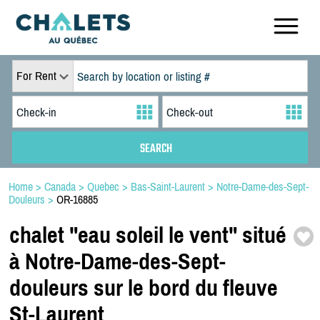
For Rent
Home
>
Canada
>
Quebec
>
Bas-Saint-Laurent
>
Notre-Dame-des-Sept-
Douleurs
>
OR-16885
chalet "eau soleil le vent" situé
à Notre-
Dame-
des-
Sept-
douleurs sur le bord du fleuve
St-
Laurent