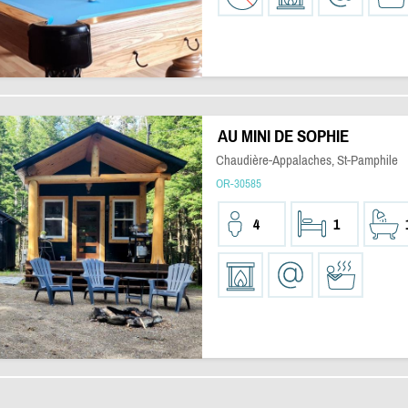
AU MINI DE SOPHIE
Chaudière-Appalaches, St-Pamphile
OR-30585
4
1