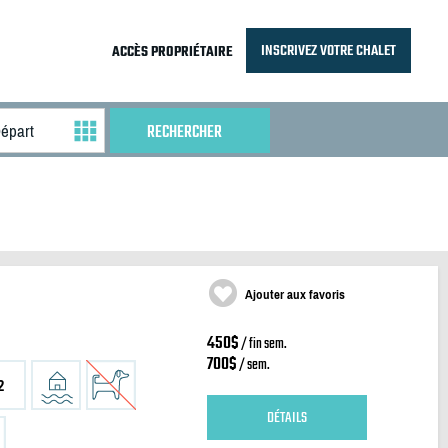
INSCRIVEZ VOTRE CHALET
ACCÈS PROPRIÉTAIRE
Ajouter aux favoris
450$
/ fin sem.
700$
/ sem.
2
DÉTAILS