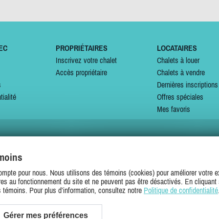
EC
PROPRIÉTAIRES
LOCATAIRES
Inscrivez votre chalet
Chalets à louer
Accès propriétaire
Chalets à vendre
s
Dernières inscriptions
tialité
Offres spéciales
Mes favoris
émoins
SUIVEZ-NOUS SUR
ompte pour nous. Nous utilisons des témoins (cookies) pour améliorer votre ex
es au fonctionnement du site et ne peuvent pas être désactivés. En cliquant 
s témoins. Pour plus d’information, consultez notre
Politique de confidentialité
Gérer mes préférences