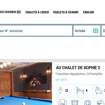
ES FAVORIS (0)
CHALETS À LOUER
CHALETS À VENDRE
ENGLISH
AU CHALET DE SOPHIE 2
Chaudière-Appalaches, St-Pamphile
OR-28277
11
4