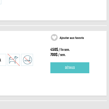
Ajouter aux favoris
450$
/ fin sem.
700$
/ sem.
1
DÉTAILS