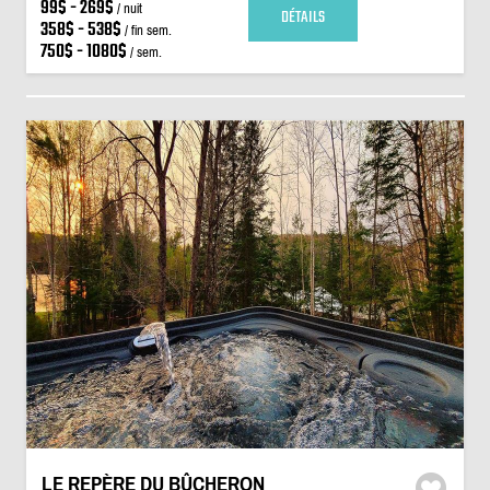
99$ - 269$
/ nuit
DÉTAILS
358$ - 538$
/ fin sem.
750$ - 1080$
/ sem.
LE REPÈRE DU BÛCHERON