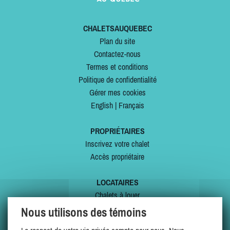
CHALETSAUQUEBEC
Plan du site
Contactez-nous
Termes et conditions
Politique de confidentialité
Gérer mes cookies
English
|
Français
PROPRIÉTAIRES
Inscrivez votre chalet
Accès propriétaire
LOCATAIRES
Chalets à louer
Chalets à vendre
Nous utilisons des témoins
Dernières inscriptions