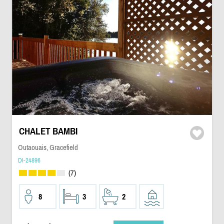
CHALET BAMBI
Outaouais, Gracefield
DI-24896
(7)
8
3
2