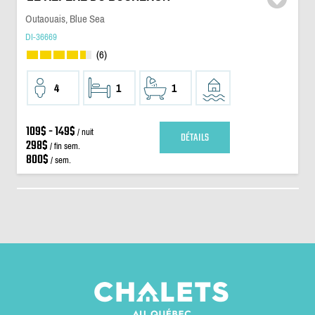
Outaouais, Blue Sea
DI-36669
(6)
4
1
1
109$ - 149$
/ nuit
DÉTAILS
298$
/ fin sem.
800$
/ sem.