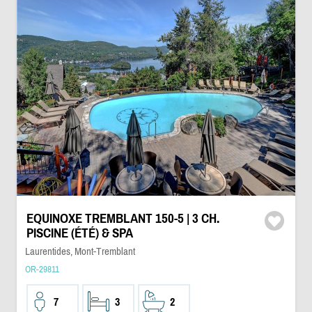
EQUINOXE TREMBLANT 150-5 | 3 CH.
PISCINE (ÉTÉ) & SPA
Laurentides, Mont-Tremblant
OR-29811
7
3
2