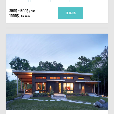
350$ - 500$
/ nuit
DÉTAILS
1000$
/ fin sem.