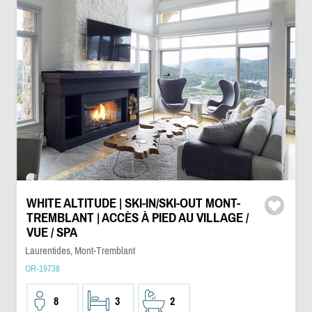
WHITE ALTITUDE | SKI-IN/SKI-OUT MONT-
TREMBLANT | ACCÈS À PIED AU VILLAGE /
VUE / SPA
Laurentides, Mont-Tremblant
OR-19738
8
3
2