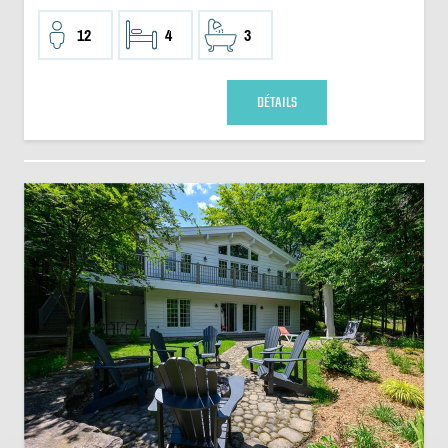
12
4
3
DÉTAILS