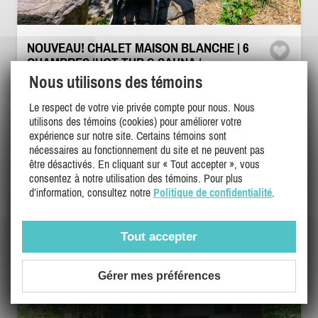
NOUVEAU! CHALET MAISON BLANCHE | 6
CHAMBRES |HOT TUB & SAUNA /
TREMBLANT LIVING
Nous utilisons des témoins
Laurentides, Mont-Tremblant
Le respect de votre vie privée compte pour nous. Nous
OR-42752
utilisons des témoins (cookies) pour améliorer votre
expérience sur notre site. Certains témoins sont
15
6
4
nécessaires au fonctionnement du site et ne peuvent pas
être désactivés. En cliquant sur « Tout accepter », vous
consentez à notre utilisation des témoins. Pour plus
d’information, consultez notre
Politique de confidentialité
.
DÉTAILS
Tout accepter
Gérer mes préférences