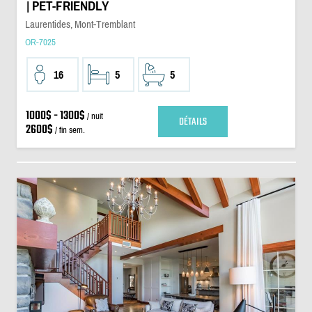
| PET-FRIENDLY
Laurentides, Mont-Tremblant
OR-7025
16
5
5
1000$ - 1300$
/ nuit
DÉTAILS
2600$
/ fin sem.