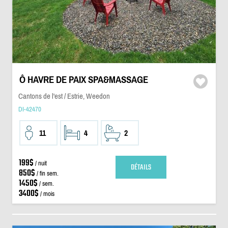
Ô HAVRE DE PAIX SPA&MASSAGE
Cantons de l'est / Estrie, Weedon
DI-42470
11
4
2
199$
/ nuit
DÉTAILS
850$
/ fin sem.
1450$
/ sem.
3400$
/ mois