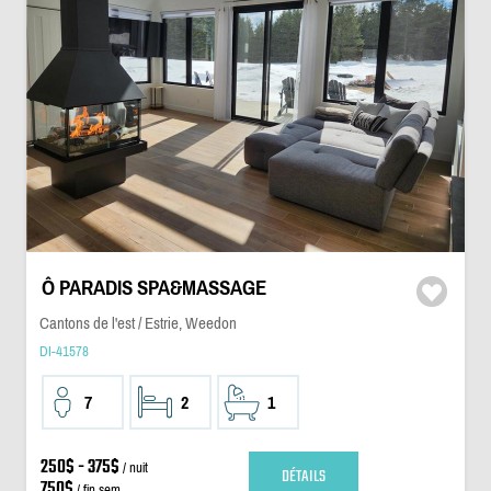
Ô PARADIS SPA&MASSAGE
Cantons de l'est / Estrie, Weedon
DI-41578
7
2
1
250$ - 375$
/ nuit
DÉTAILS
750$
/ fin sem.