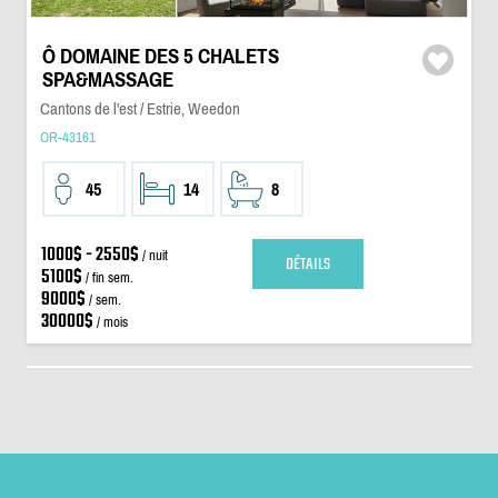
Ô DOMAINE DES 5 CHALETS
SPA&MASSAGE
Cantons de l'est / Estrie, Weedon
OR-43161
45
14
8
1000$ - 2550$
/ nuit
DÉTAILS
5100$
/ fin sem.
9000$
/ sem.
30000$
/ mois