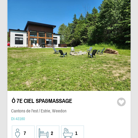
Ô 7E CIEL SPA&MASSAGE
Cantons de l'est / Estrie, Weedon
DI-43160
7
2
1