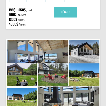
199$ - 350$
/ nuit
DÉTAILS
700$
/ fin sem.
1300$
/ sem.
4500$
/ mois