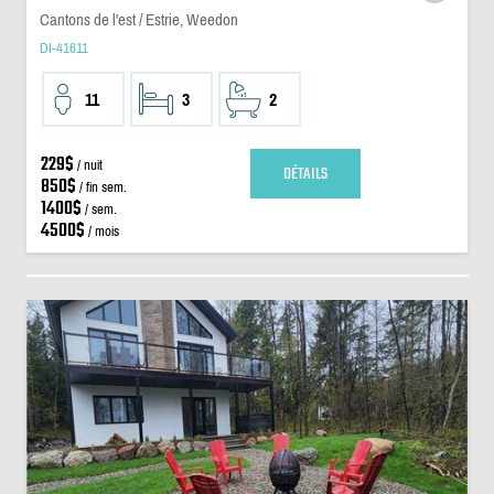
Cantons de l'est / Estrie, Weedon
DI-41611
11
3
2
229$
/ nuit
DÉTAILS
850$
/ fin sem.
1400$
/ sem.
4500$
/ mois