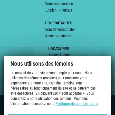
Gérer mes cookies
English
|
Français
PROPRIÉTAIRES
Inscrivez votre chalet
Accès propriétaire
LOCATAIRES
Chalets à louer
Chalets à vendre
Nous utilisons des témoins
Dernières inscriptions
Le respect de votre vie privée compte pour nous. Nous
Offres spéciales
utilisons des témoins (cookies) pour améliorer votre
Mes favoris
expérience sur notre site. Certains témoins sont
nécessaires au fonctionnement du site et ne peuvent pas
être désactivés. En cliquant sur « Tout accepter », vous
consentez à notre utilisation des témoins. Pour plus
d’information, consultez notre
Politique de confidentialité
.
SUIVEZ-NOUS SUR