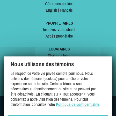
Gérer mes cookies
English
|
Français
PROPRIÉTAIRES
Inscrivez votre chalet
Accès propriétaire
LOCATAIRES
Chalets à louer
Chalets à vendre
Nous utilisons des témoins
Dernières inscriptions
Le respect de votre vie privée compte pour nous. Nous
Offres spéciales
utilisons des témoins (cookies) pour améliorer votre
Mes favoris
expérience sur notre site. Certains témoins sont
nécessaires au fonctionnement du site et ne peuvent pas
être désactivés. En cliquant sur « Tout accepter », vous
consentez à notre utilisation des témoins. Pour plus
d’information, consultez notre
Politique de confidentialité
.
SUIVEZ-NOUS SUR