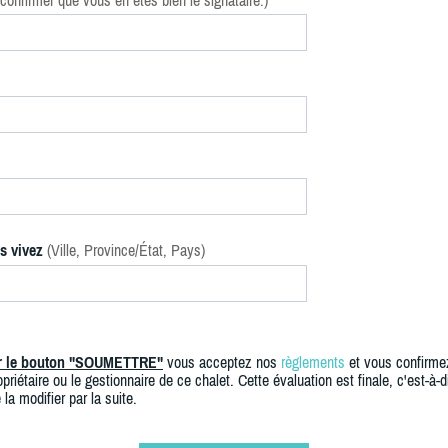
confirmer que vous en êtes bien le signataire.)
s vivez
(Ville, Province/État, Pays)
ur le bouton "SOUMETTRE"
vous acceptez nos
règlements
et vous confirme
priétaire ou le gestionnaire de ce chalet. Cette évaluation est finale, c'est-à-di
 la modifier par la suite.