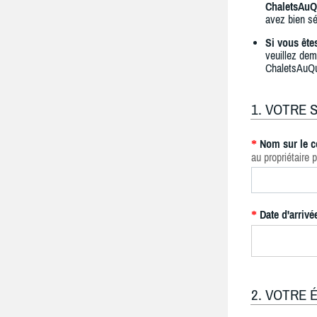
ChaletsAuQ
avez bien sé
Si vous ête
veuillez dem
ChaletsAuQ
1. VOTRE 
Nom sur le c
*
au propriétaire p
Date d'arrivé
*
2. VOTRE 