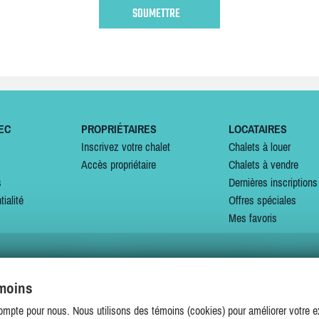
EC
PROPRIÉTAIRES
LOCATAIRES
Inscrivez votre chalet
Chalets à louer
Accès propriétaire
Chalets à vendre
s
Dernières inscriptions
tialité
Offres spéciales
Mes favoris
émoins
SUIVEZ-NOUS SUR
ompte pour nous. Nous utilisons des témoins (cookies) pour améliorer votre ex