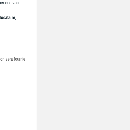
mer que vous
locataire
,
ion sera fournie