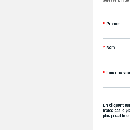
adresse afin de 
Prénom
*
Nom
*
Lieux où vou
*
En cliquant s
n'êtes pas le pro
plus possible de