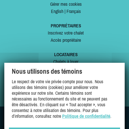
Gérer mes cookies
English
|
Français
PROPRIÉTAIRES
Inscrivez votre chalet
Accès propriétaire
LOCATAIRES
Chalets à louer
Chalets à vendre
Nous utilisons des témoins
Dernières inscriptions
Le respect de votre vie privée compte pour nous. Nous
Offres spéciales
utilisons des témoins (cookies) pour améliorer votre
Mes favoris
expérience sur notre site. Certains témoins sont
nécessaires au fonctionnement du site et ne peuvent pas
être désactivés. En cliquant sur « Tout accepter », vous
consentez à notre utilisation des témoins. Pour plus
d’information, consultez notre
Politique de confidentialité
.
SUIVEZ-NOUS SUR