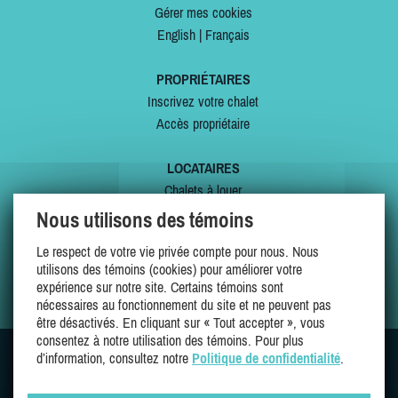
Gérer mes cookies
English
|
Français
PROPRIÉTAIRES
Inscrivez votre chalet
Accès propriétaire
LOCATAIRES
Chalets à louer
Chalets à vendre
Nous utilisons des témoins
Dernières inscriptions
Le respect de votre vie privée compte pour nous. Nous
Offres spéciales
utilisons des témoins (cookies) pour améliorer votre
Mes favoris
expérience sur notre site. Certains témoins sont
nécessaires au fonctionnement du site et ne peuvent pas
être désactivés. En cliquant sur « Tout accepter », vous
consentez à notre utilisation des témoins. Pour plus
d’information, consultez notre
Politique de confidentialité
.
SUIVEZ-NOUS SUR