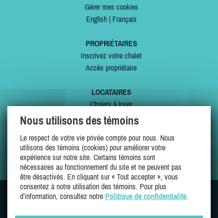
Gérer mes cookies
English
|
Français
PROPRIÉTAIRES
Inscrivez votre chalet
Accès propriétaire
LOCATAIRES
Chalets à louer
Chalets à vendre
Nous utilisons des témoins
Dernières inscriptions
Le respect de votre vie privée compte pour nous. Nous
Offres spéciales
utilisons des témoins (cookies) pour améliorer votre
Mes favoris
expérience sur notre site. Certains témoins sont
nécessaires au fonctionnement du site et ne peuvent pas
être désactivés. En cliquant sur « Tout accepter », vous
consentez à notre utilisation des témoins. Pour plus
d’information, consultez notre
Politique de confidentialité
.
SUIVEZ-NOUS SUR