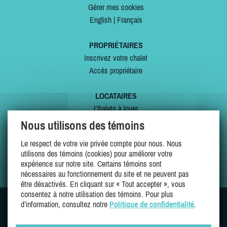
Gérer mes cookies
English
|
Français
PROPRIÉTAIRES
Inscrivez votre chalet
Accès propriétaire
LOCATAIRES
Chalets à louer
Chalets à vendre
Nous utilisons des témoins
Dernières inscriptions
Le respect de votre vie privée compte pour nous. Nous
Offres spéciales
utilisons des témoins (cookies) pour améliorer votre
Mes favoris
expérience sur notre site. Certains témoins sont
nécessaires au fonctionnement du site et ne peuvent pas
être désactivés. En cliquant sur « Tout accepter », vous
consentez à notre utilisation des témoins. Pour plus
d’information, consultez notre
Politique de confidentialité
.
SUIVEZ-NOUS SUR