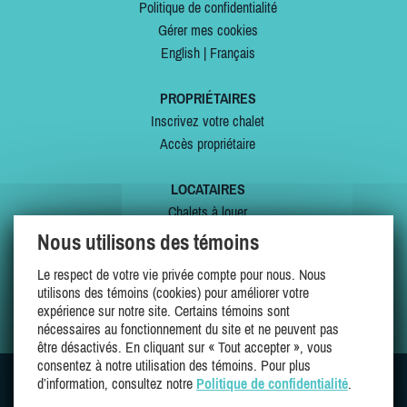
Politique de confidentialité
Gérer mes cookies
English
|
Français
PROPRIÉTAIRES
Inscrivez votre chalet
Accès propriétaire
LOCATAIRES
Chalets à louer
Chalets à vendre
Nous utilisons des témoins
Dernières inscriptions
Le respect de votre vie privée compte pour nous. Nous
Offres spéciales
utilisons des témoins (cookies) pour améliorer votre
Mes favoris
expérience sur notre site. Certains témoins sont
nécessaires au fonctionnement du site et ne peuvent pas
être désactivés. En cliquant sur « Tout accepter », vous
consentez à notre utilisation des témoins. Pour plus
d’information, consultez notre
Politique de confidentialité
.
SUIVEZ-NOUS SUR