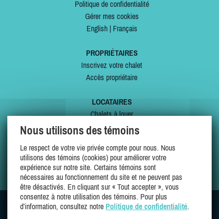
Politique de confidentialité
Gérer mes cookies
English
|
Français
PROPRIÉTAIRES
Inscrivez votre chalet
Accès propriétaire
LOCATAIRES
Chalets à louer
Chalets à vendre
Nous utilisons des témoins
Dernières inscriptions
Le respect de votre vie privée compte pour nous. Nous
Offres spéciales
utilisons des témoins (cookies) pour améliorer votre
Mes favoris
expérience sur notre site. Certains témoins sont
nécessaires au fonctionnement du site et ne peuvent pas
être désactivés. En cliquant sur « Tout accepter », vous
consentez à notre utilisation des témoins. Pour plus
d’information, consultez notre
Politique de confidentialité
.
SUIVEZ-NOUS SUR