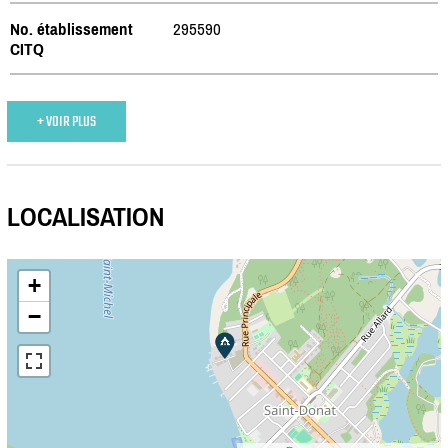
No. établissement
295590
CITQ
+ VOIR PLUS
LOCALISATION
+
−