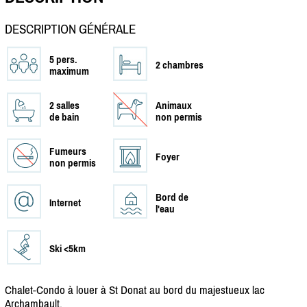
DESCRIPTION GÉNÉRALE
5 pers.
2 chambres
maximum
2 salles
Animaux
de bain
non permis
Fumeurs
Foyer
non permis
Bord de
Internet
l'eau
Ski <5km
Chalet-Condo à louer à St Donat au bord du majestueux lac
Archambault.