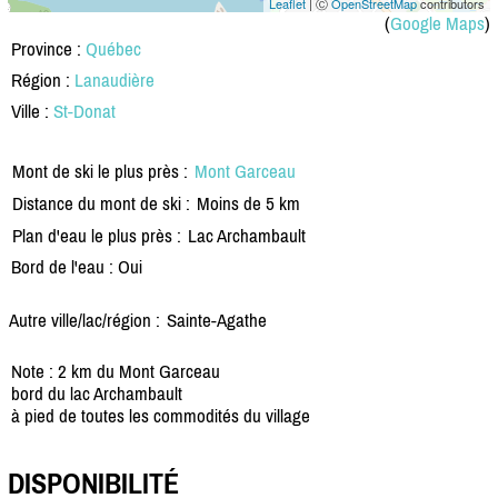
Leaflet
| Ⓒ
OpenStreetMap
contributors
(
Google Maps
)
Province :
Québec
Région :
Lanaudière
Ville :
St-Donat
Mont de ski le plus près :
Mont Garceau
Distance du mont de ski :
Moins de 5 km
Plan d'eau le plus près :
Lac Archambault
Bord de l'eau : Oui
Autre ville/lac/région :
Sainte-Agathe
Note : 2 km du Mont Garceau
bord du lac Archambault
à pied de toutes les commodités du village
DISPONIBILITÉ