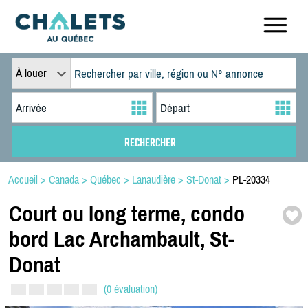
À louer
Accueil
>
Canada
>
Québec
>
Lanaudière
>
St-Donat
>
PL-20334
Court ou long terme,
condo
bord Lac Archambault,
St-
Donat
(0 évaluation)