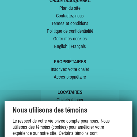
CHALETSAUQUEBEC
Plan du site
Contactez-nous
Termes et conditions
Politique de confidentialité
Gérer mes cookies
English
|
Français
PROPRIÉTAIRES
Inscrivez votre chalet
Accès propriétaire
LOCATAIRES
Chalets à louer
Chalets à vendre
Nous utilisons des témoins
Dernières inscriptions
Le respect de votre vie privée compte pour nous. Nous
Offres spéciales
utilisons des témoins (cookies) pour améliorer votre
Mes favoris
expérience sur notre site. Certains témoins sont