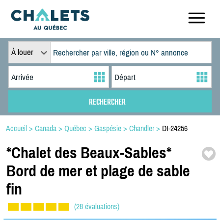
À louer
Accueil
>
Canada
>
Québec
>
Gaspésie
>
Chandler
>
DI-24256
*
Chalet des Beaux-
Sables*
Bord de mer et plage de sable
fin
(28 évaluations)