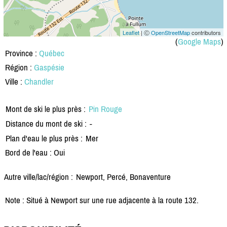
Leaflet
| Ⓒ
OpenStreetMap
contributors
(
Google Maps
)
Province :
Québec
Région :
Gaspésie
Ville :
Chandler
Mont de ski le plus près :
Pin Rouge
Distance du mont de ski :
-
Plan d'eau le plus près :
Mer
Bord de l'eau : Oui
Autre ville/lac/région :
Newport, Percé, Bonaventure
Note : Situé à Newport sur une rue adjacente à la route 132.