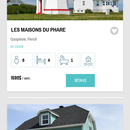
LES MAISONS DU PHARE
Gaspésie, Percé
DI-15328
6
4
1
1690$
/ sem.
DÉTAILS