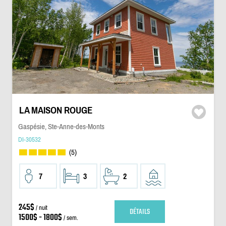
LA MAISON ROUGE
Gaspésie, Ste-Anne-des-Monts
DI-30532
(5)
7
3
2
245$
/ nuit
DÉTAILS
1500$ - 1800$
/ sem.