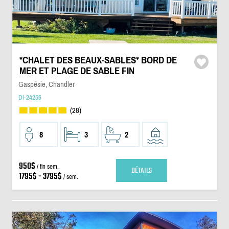
*CHALET DES BEAUX-SABLES* BORD DE
MER ET PLAGE DE SABLE FIN
Gaspésie, Chandler
DI-24256
(28)
8
3
2
950$
/ fin sem.
DÉTAILS
1795$ - 3795$
/ sem.