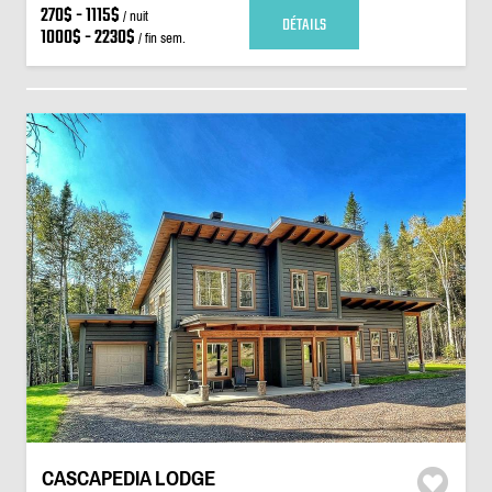
270$ - 1115$
/ nuit
DÉTAILS
1000$ - 2230$
/ fin sem.
CASCAPEDIA LODGE