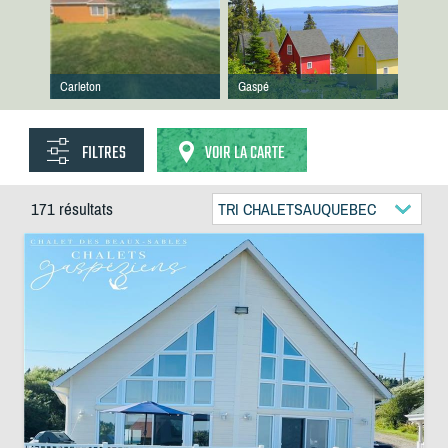
Carleton
Gaspé
FILTRES
VOIR LA CARTE
171 résultats
TRI CHALETSAUQUEBEC