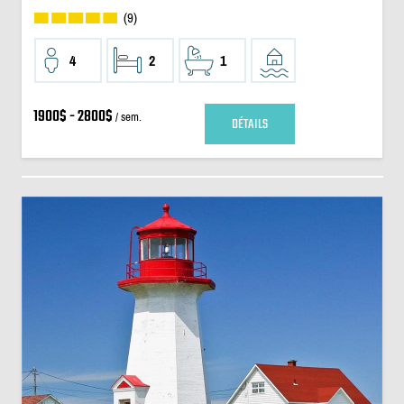
(9)
4
2
1
1900$ - 2800$
/ sem.
DÉTAILS