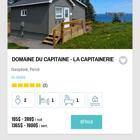
DOMAINE DU CAPITAINE - LA CAPITAINERIE
Gaspésie, Percé
DI-34584
(2)
2
1
1
195$ - 289$
/ nuit
DÉTAILS
1365$ - 1900$
/ sem.