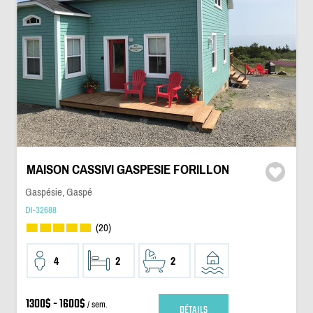
MAISON CASSIVI GASPESIE FORILLON
Gaspésie, Gaspé
DI-32688
(20)
4
2
2
1300$ - 1600$
/ sem.
DÉTAILS