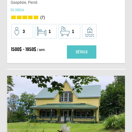
Gaspésie, Percé
DI-33014
(7)
3
1
1
1500$ - 1950$
/ sem.
DÉTAILS