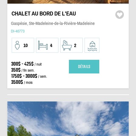
CHALET AU BORD DE L'EAU
Gaspésie, Ste-Madeleine-de-la-Rivière-Madeleine
DI-40773
10
4
2
300$ - 425$
/ nuit
DÉTAILS
350$
/ fin sem.
1750$ - 3000$
/ sem.
3500$
/ mois