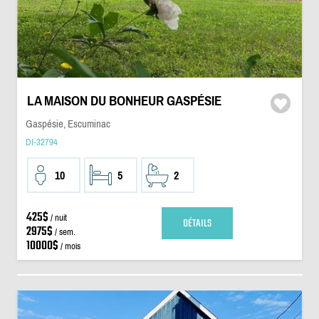
LA MAISON DU BONHEUR GASPÉSIE
Gaspésie, Escuminac
DI-32794
10
5
2
425$
/ nuit
DÉTAILS
2975$
/ sem.
10000$
/ mois