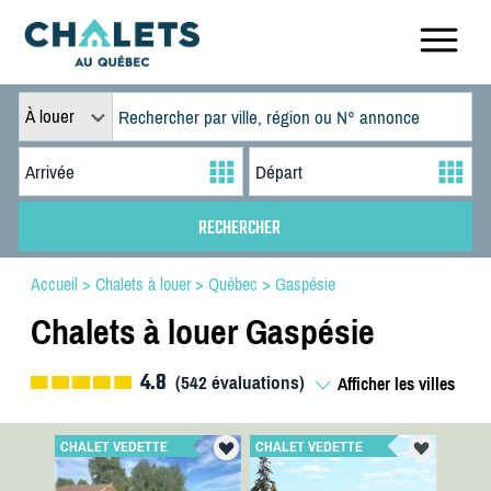
À louer
Accueil
>
Chalets à louer
>
Québec
>
Gaspésie
Chalets à louer Gaspésie
4.8
(
542
évaluations)
Afficher les villes
CHALET VEDETTE
CHALET VEDETTE