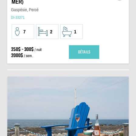
MER)
Gaspésie, Percé
DI-33271
7
2
1
250$ - 300$
/ nuit
DÉTAILS
2000$
/ sem.