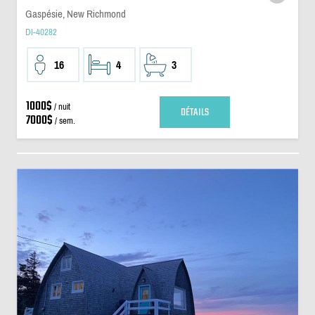
Gaspésie, New Richmond
DI-40282
16
4
3
1000$
/ nuit
DÉTAILS
7000$
/ sem.