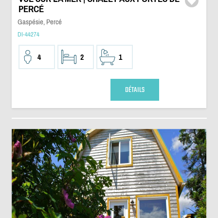
PERCÉ
Gaspésie, Percé
DI-44274
4
2
1
DÉTAILS