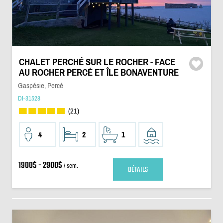
CHALET PERCHÉ SUR LE ROCHER - FACE
AU ROCHER PERCÉ ET ÎLE BONAVENTURE
Gaspésie, Percé
DI-31528
(21)
4
2
1
1900$ - 2900$
/ sem.
DÉTAILS