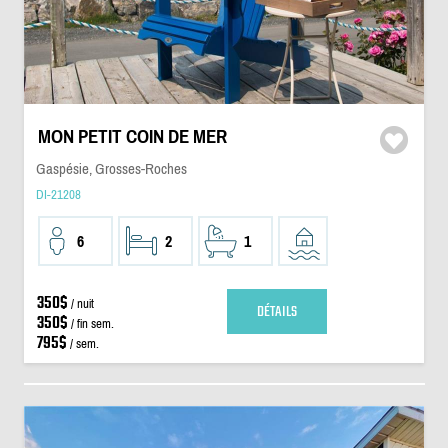
MON PETIT COIN DE MER
Gaspésie, Grosses-Roches
DI-21208
6
2
1
350$
/ nuit
DÉTAILS
350$
/ fin sem.
795$
/ sem.