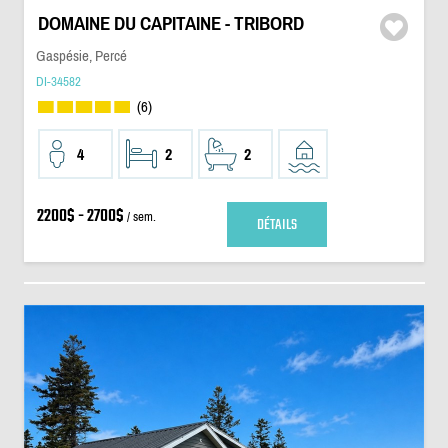
DOMAINE DU CAPITAINE - TRIBORD
Gaspésie, Percé
DI-34582
(6)
4
2
2
2200$ - 2700$
/ sem.
DÉTAILS