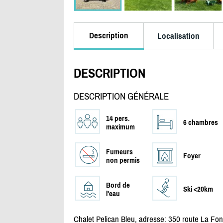
Description
Localisation
DESCRIPTION
DESCRIPTION GÉNÉRALE
14 pers.
6 chambres
maximum
Fumeurs
Foyer
non permis
Bord de
Ski <20km
l'eau
Chalet Pelican Bleu, adresse: 350 route La Fon