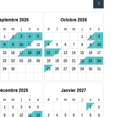
eptembre 2026
Octobre 2026
m
m
j
v
s
d
l
m
m
j
v
s
1
2
3
4
5
1
2
3
8
9
10
11
12
4
5
6
7
8
9
10
15
16
17
18
19
11
12
13
14
15
16
17
22
23
24
25
26
18
19
20
21
22
23
24
29
30
25
26
27
28
29
30
31
écembre 2026
Janvier 2027
m
m
j
v
s
d
l
m
m
j
v
s
1
2
3
4
5
1
2
8
9
10
11
12
3
4
5
6
7
8
9