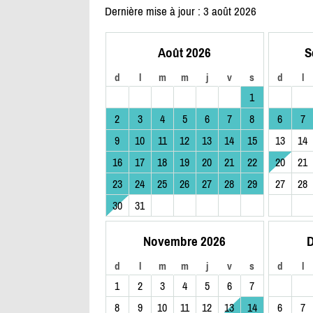
Dernière mise à jour : 3 août 2026
Août 2026
S
d
l
m
m
j
v
s
d
l
1
2
3
4
5
6
7
8
6
7
9
10
11
12
13
14
15
13
14
16
17
18
19
20
21
22
20
21
23
24
25
26
27
28
29
27
28
30
31
Novembre 2026
D
d
l
m
m
j
v
s
d
l
1
2
3
4
5
6
7
8
9
10
11
12
13
14
6
7