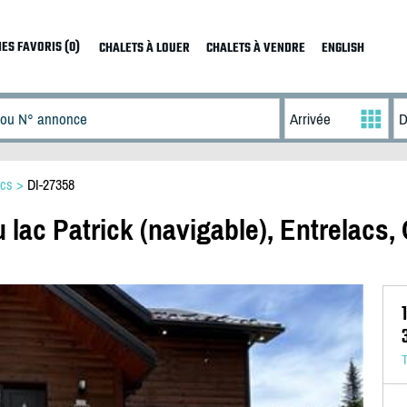
ES FAVORIS (0)
CHALETS À LOUER
CHALETS À VENDRE
ENGLISH
acs
>
DI-27358
 lac Patrick (navigable), Entrelacs,
T