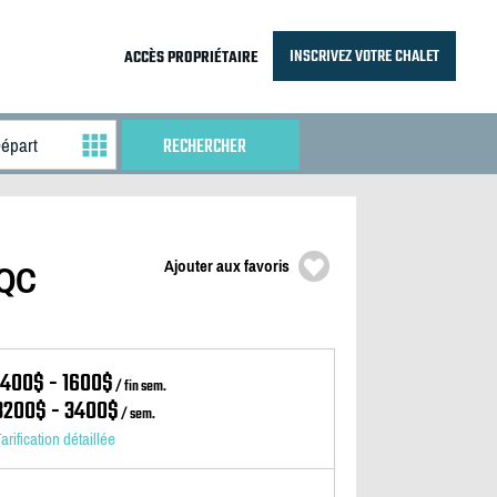
INSCRIVEZ VOTRE CHALET
ACCÈS PROPRIÉTAIRE
Ajouter aux favoris
 QC
1400$ - 1600$
/ fin sem.
3200$ - 3400$
/ sem.
arification détaillée