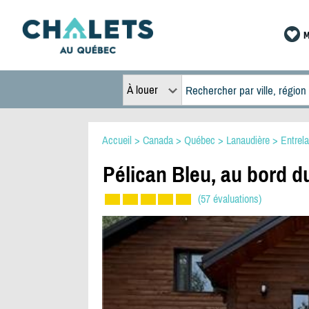
M
À louer
Accueil
>
Canada
>
Québec
>
Lanaudière
>
Entrel
Pélican Bleu, au bord du
(57 évaluations)