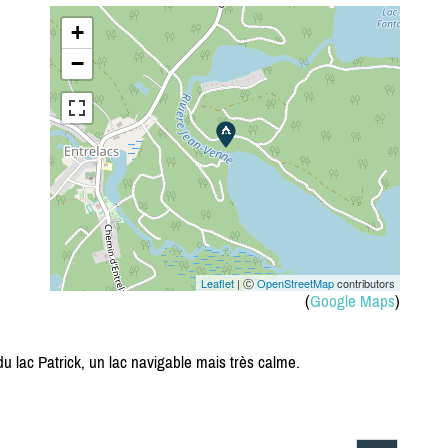
+
−
Leaflet
| Ⓒ
OpenStreetMap
contributors
(
Google Maps
)
du lac Patrick, un lac navigable mais très calme.