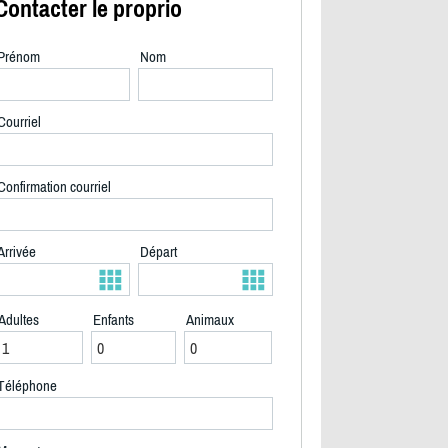
Contacter le proprio
Prénom
Nom
Courriel
Confirmation courriel
Arrivée
Départ
Adultes
Enfants
Animaux
Façade lac Patrick - 2/38
Téléphone