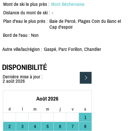
Mont de ski le plus près :
Mont Béchervaise
Distance du mont de ski :
-
Plan d'eau le plus près :
Baie de Percé, Plages Coin du Banc et
Cap d'espoir
Bord de l'eau : Non
Autre ville/lac/région :
Gaspé, Parc Forillon, Chandler
DISPONIBILITÉ
Dernière mise à jour :
2 août 2026
Août 2026
d
l
m
m
j
v
s
1
2
3
4
5
6
7
8