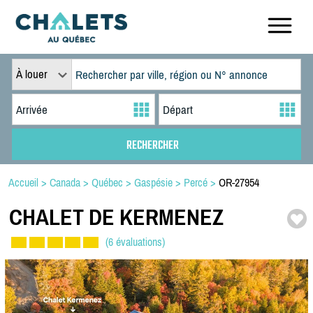
À louer
Accueil
>
Canada
>
Québec
>
Gaspésie
>
Percé
>
OR-27954
CHALET DE KERMENEZ
(6 évaluations)