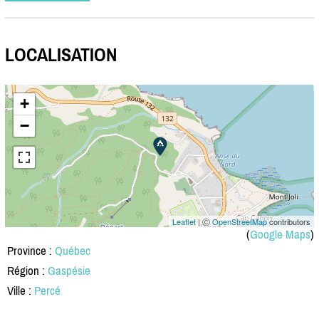
LOCALISATION
+
−
Leaflet
| Ⓒ
OpenStreetMap
contributors
(
Google Maps
)
Province :
Québec
Région :
Gaspésie
Ville :
Percé