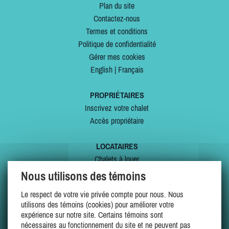
Plan du site
Contactez-nous
Termes et conditions
Politique de confidentialité
Gérer mes cookies
English
|
Français
PROPRIÉTAIRES
Inscrivez votre chalet
Accès propriétaire
LOCATAIRES
Chalets à louer
Chalets à vendre
Nous utilisons des témoins
Dernières inscriptions
Le respect de votre vie privée compte pour nous. Nous
Offres spéciales
utilisons des témoins (cookies) pour améliorer votre
Mes favoris
expérience sur notre site. Certains témoins sont
nécessaires au fonctionnement du site et ne peuvent pas