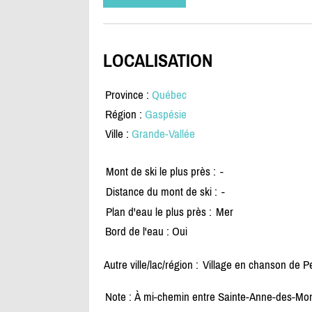
LOCALISATION
Province :
Québec
Région :
Gaspésie
Ville :
Grande-Vallée
Mont de ski le plus près :
-
Distance du mont de ski :
-
Plan d'eau le plus près :
Mer
Bord de l'eau : Oui
Autre ville/lac/région :
Village en chanson de Pe
Note : À mi-chemin entre Sainte-Anne-des-Mont