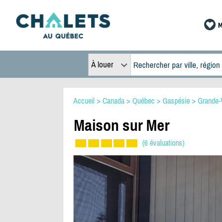
M
À louer
Accueil
>
Canada
>
Québec
>
Gaspésie
>
Grande-
Maison sur Mer
(6 évaluations)