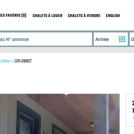
ES FAVORIS (0)
CHALETS À LOUER
CHALETS À VENDRE
ENGLISH
Vallée
>
OR-28807
T