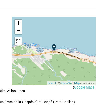
+
−
Leaflet
| Ⓒ
OpenStreetMap
contributors
(
Google Maps
)
tite-Vallée, Lacs
s (Parc de la Gaspésie) et Gaspé (Parc Forillon).