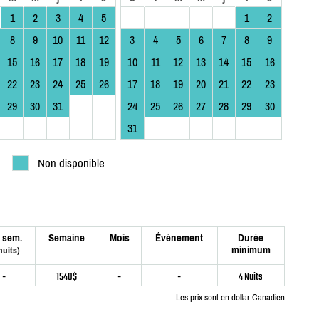
1
2
3
4
5
1
2
8
9
10
11
12
3
4
5
6
7
8
9
15
16
17
18
19
10
11
12
13
14
15
16
22
23
24
25
26
17
18
19
20
21
22
23
29
30
31
24
25
26
27
28
29
30
31
Non disponible
 sem.
Semaine
Mois
Événement
Durée
minimum
nuits)
-
1540$
-
-
4 Nuits
Les prix sont en dollar Canadien