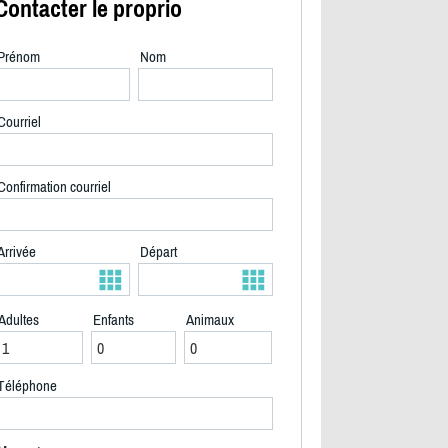
Contacter le proprio
Prénom
Nom
Courriel
Confirmation courriel
Arrivée
Départ
Adultes
Enfants
Animaux
Vue de la plage - 2/19
Téléphone