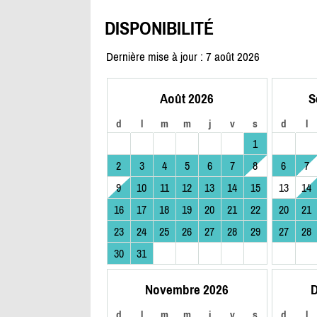
DISPONIBILITÉ
Dernière mise à jour : 7 août 2026
Août 2026
S
d
l
m
m
j
v
s
d
l
1
2
3
4
5
6
7
8
6
7
9
10
11
12
13
14
15
13
14
16
17
18
19
20
21
22
20
21
23
24
25
26
27
28
29
27
28
30
31
Novembre 2026
D
d
l
m
m
j
v
s
d
l