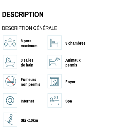
DESCRIPTION
DESCRIPTION GÉNÉRALE
8 pers.
3 chambres
maximum
3 salles
Animaux
de bain
permis
Fumeurs
Foyer
non permis
Internet
Spa
Ski <10km