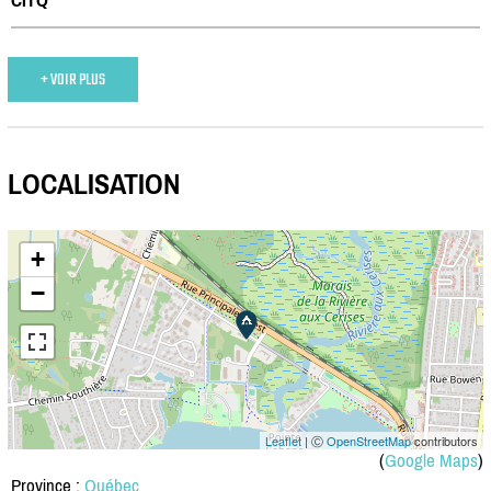
+ VOIR PLUS
LOCALISATION
+
−
Leaflet
| Ⓒ
OpenStreetMap
contributors
(
Google Maps
)
Province :
Québec