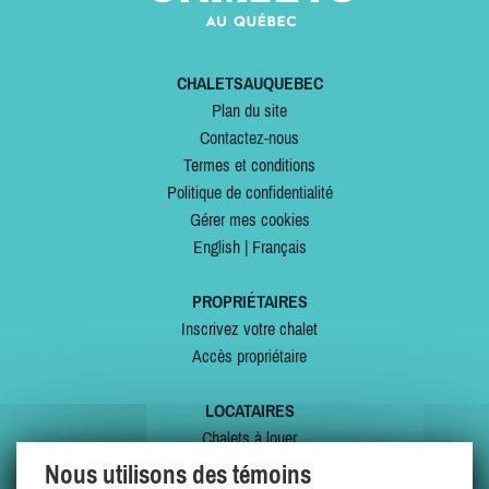
CHALETSAUQUEBEC
Plan du site
Contactez-nous
Termes et conditions
Politique de confidentialité
Gérer mes cookies
English
|
Français
PROPRIÉTAIRES
Inscrivez votre chalet
Accès propriétaire
LOCATAIRES
Chalets à louer
Chalets à vendre
Nous utilisons des témoins