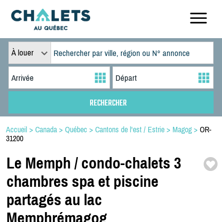
À louer
Accueil
>
Canada
>
Québec
>
Cantons de l'est / Estrie
>
Magog
>
OR-
31200
Le Memph /
condo-
chalets 3
chambres spa et piscine
partagés au lac
Memphrémagog