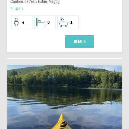
Cantons de l'est / Estrie, Magog
PL-42111
4
0
1
DÉTAILS