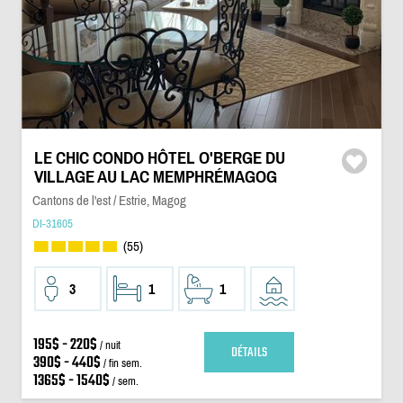
LE CHIC CONDO HÔTEL O'BERGE DU
VILLAGE AU LAC MEMPHRÉMAGOG
Cantons de l'est / Estrie, Magog
DI-31605
(55)
3
1
1
195$ - 220$
/ nuit
DÉTAILS
390$ - 440$
/ fin sem.
1365$ - 1540$
/ sem.