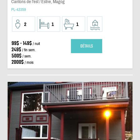
Cantons de l'est / Estrie, Magog
PL-43359
2
1
1
99$ - 149$
/ nuit
DÉTAILS
249$
/ fin sem.
500$
/ sem.
2000$
/ mois