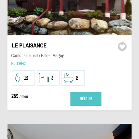
LE PLAISANCE
Cantons de l'est / Estrie, Magog
PL-13642
12
3
2
25$
/ mois
DÉTAILS