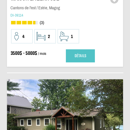
Cantons de l'est / Estrie, Magog
DI-39114
(3)
4
2
1
3500$ - 5000$
/ mois
DÉTAILS