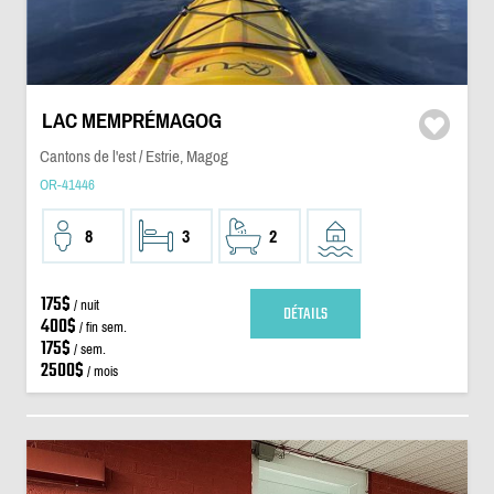
LAC MEMPRÉMAGOG
Cantons de l'est / Estrie, Magog
OR-41446
8
3
2
175$
/ nuit
DÉTAILS
400$
/ fin sem.
175$
/ sem.
2500$
/ mois