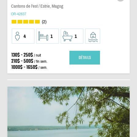
Cantons de l'est / Estrie, Magog
OR-42637
(2)
4
1
1
130$ - 250$
/ nuit
DÉTAILS
210$ - 500$
/ fin sem.
1000$ - 1650$
/ sem.