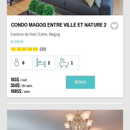
CONDO MAGOG ENTRE VILLE ET NATURE 2
Cantons de l'est / Estrie, Magog
DI-28438
(32)
6
2
1
165$
/ nuit
DÉTAILS
350$
/ fin sem.
1085$
/ sem.