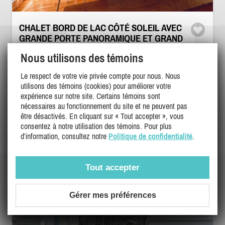
CHALET BORD DE LAC CÔTÉ SOLEIL AVEC
GRANDE PORTE PANORAMIQUE ET GRAND
QUAI
Nous utilisons des témoins
Cantons de l'est / Estrie, Magog
OR-36874
Le respect de votre vie privée compte pour nous. Nous
utilisons des témoins (cookies) pour améliorer votre
(5)
expérience sur notre site. Certains témoins sont
nécessaires au fonctionnement du site et ne peuvent pas
8
3
2
être désactivés. En cliquant sur « Tout accepter », vous
consentez à notre utilisation des témoins. Pour plus
d’information, consultez notre
Politique de confidentialité
.
1950$ - 3000$
/ sem.
DÉTAILS
6500$
/ mois
Tout accepter
Gérer mes préférences