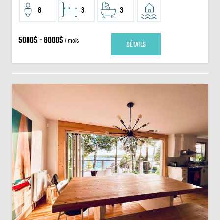
8
3
3
5000$ - 8000$
/ mois
DÉTAILS