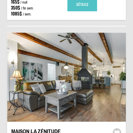
165$
/ nuit
DÉTAILS
350$
/ fin sem.
1085$
/ sem.
MAISON LA ZÉNITUDE