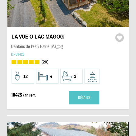
LA VUE O-LAC MAGOG
Cantons de l'est / Estrie, Magog
DI-38428
(20)
12
4
3
1042$
/ fin sem.
DÉTAILS