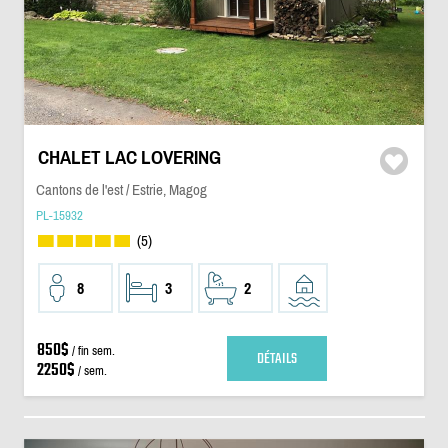
CHALET LAC LOVERING
Cantons de l'est / Estrie, Magog
PL-15932
(5)
8
3
2
850$
/ fin sem.
DÉTAILS
2250$
/ sem.