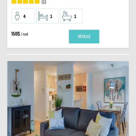
(1)
4
1
1
150$
/ nuit
DÉTAILS