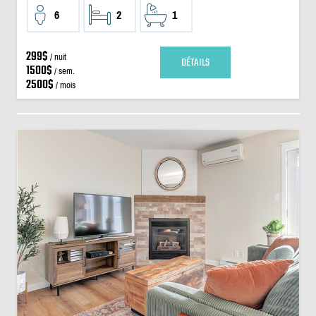
6
2
1
299$
/ nuit
DÉTAILS
1500$
/ sem.
2500$
/ mois