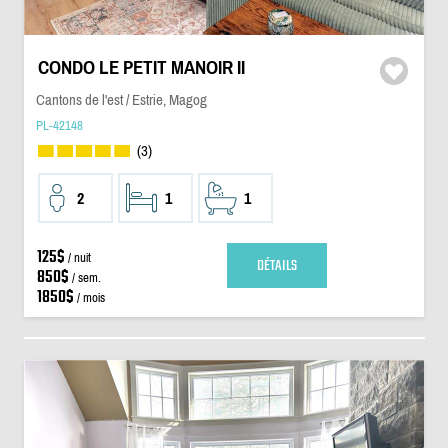
CONDO LE PETIT MANOIR II
Cantons de l'est / Estrie, Magog
PL-42148
(3)
2
1
1
125$
/ nuit
DÉTAILS
850$
/ sem.
1850$
/ mois