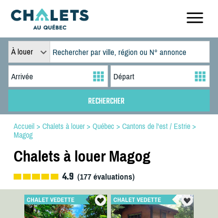
À louer
Accueil
>
Chalets à louer
>
Québec
>
Cantons de l'est / Estrie
>
Magog
Chalets à louer Magog
4.9
(
177
évaluations)
CHALET VEDETTE
CHALET VEDETTE