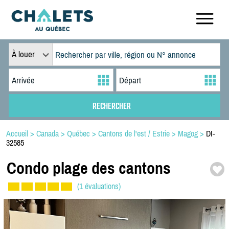
À louer
Accueil
>
Canada
>
Québec
>
Cantons de l'est / Estrie
>
Magog
>
DI-
32585
Condo plage des cantons
(1 évaluations)