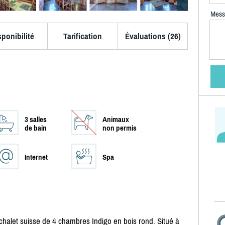
Mess
sponibilité
Tarification
Évaluations (26)
3 salles
Animaux
de bain
non permis
Internet
Spa
chalet suisse de 4 chambres Indigo en bois rond. Situé à