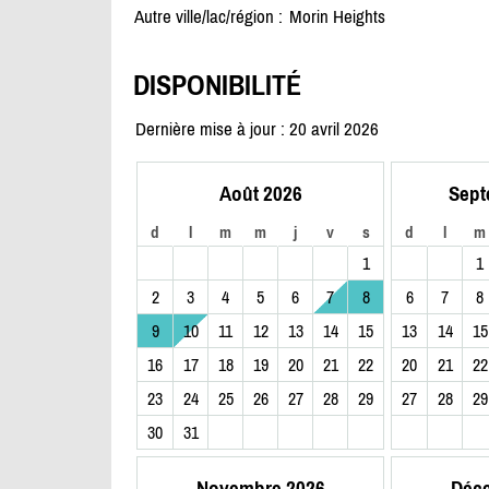
Autre ville/lac/région :
Morin Heights
DISPONIBILITÉ
Dernière mise à jour : 20 avril 2026
Août 2026
Sept
d
l
m
m
j
v
s
d
l
m
1
1
2
3
4
5
6
7
8
6
7
8
9
10
11
12
13
14
15
13
14
15
16
17
18
19
20
21
22
20
21
22
23
24
25
26
27
28
29
27
28
29
30
31
Novembre 2026
Déc