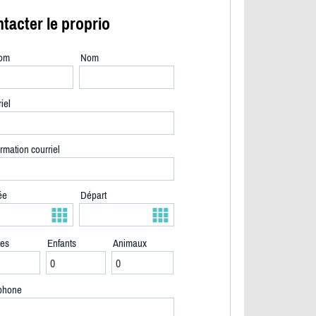
tacter le proprio
om
Nom
iel
rmation courriel
ée
Départ
tes
Enfants
Animaux
2/31
phone