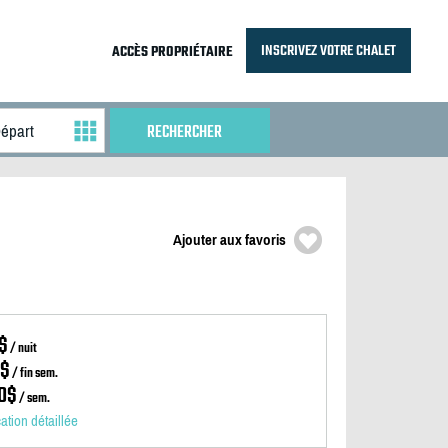
INSCRIVEZ VOTRE CHALET
ACCÈS PROPRIÉTAIRE
Ajouter aux favoris
$
/ nuit
0$
/ fin sem.
0$
/ sem.
cation détaillée