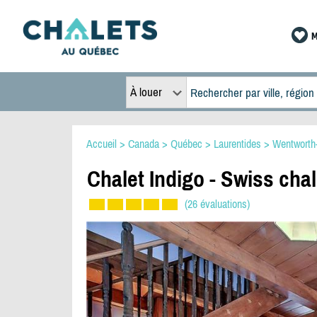
M
À louer
Accueil
>
Canada
>
Québec
>
Laurentides
>
Wentworth
Chalet Indigo - Swiss chal
(26 évaluations)