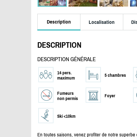
Description
Localisation
Di
DESCRIPTION
DESCRIPTION GÉNÉRALE
14 pers.
5 chambres
maximum
Fumeurs
Foyer
non permis
Ski <10km
En toutes saisons, venez profiter de notre superbe 