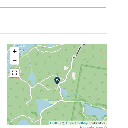
+
−
Leaflet
| Ⓒ
OpenStreetMap
contributors