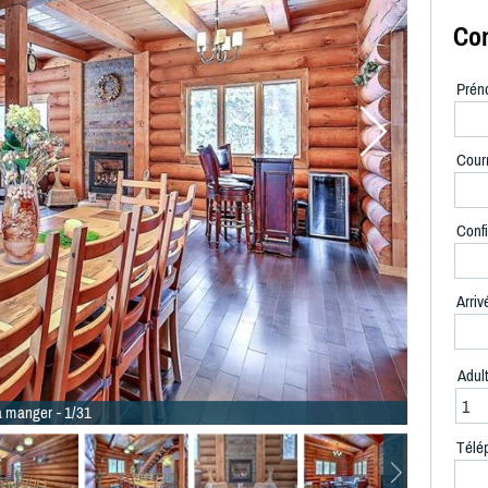
Con
Prén
Courr
Confi
Arriv
Adul
à manger - 1/31
Télé