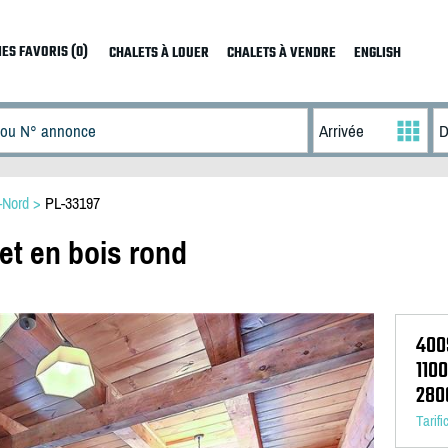
ES FAVORIS (0)
CHALETS À LOUER
CHALETS À VENDRE
ENGLISH
-Nord
>
PL-33197
et en bois rond
400
110
280
Tarifi