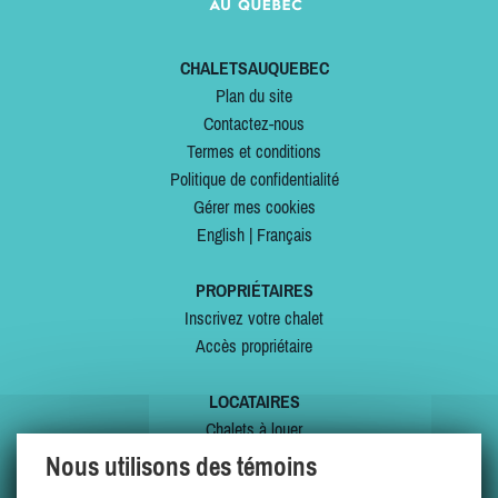
CHALETSAUQUEBEC
Plan du site
Contactez-nous
Termes et conditions
Politique de confidentialité
Gérer mes cookies
English
|
Français
PROPRIÉTAIRES
Inscrivez votre chalet
Accès propriétaire
LOCATAIRES
Chalets à louer
Chalets à vendre
Nous utilisons des témoins
Dernières inscriptions