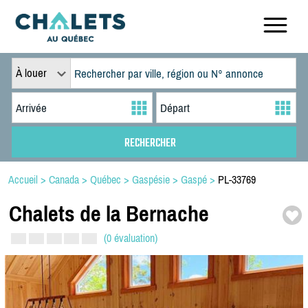
À louer
Accueil
>
Canada
>
Québec
>
Gaspésie
>
Gaspé
>
PL-33769
Chalets de la Bernache
(0 évaluation)