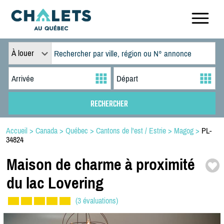
À louer
Accueil
>
Canada
>
Québec
>
Cantons de l'est / Estrie
>
Magog
>
PL-
34824
Maison de charme à proximité
du lac Lovering
(3 évaluations)