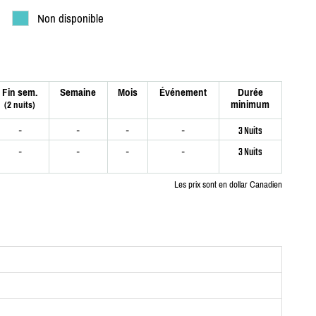
Non disponible
Fin sem.
Semaine
Mois
Événement
Durée
minimum
(2 nuits)
-
-
-
-
3 Nuits
-
-
-
-
3 Nuits
Les prix sont en dollar Canadien