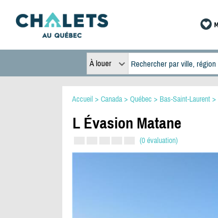
M
À louer
Accueil
>
Canada
>
Québec
>
Bas-Saint-Laurent
>
L Évasion Matane
(0 évaluation)