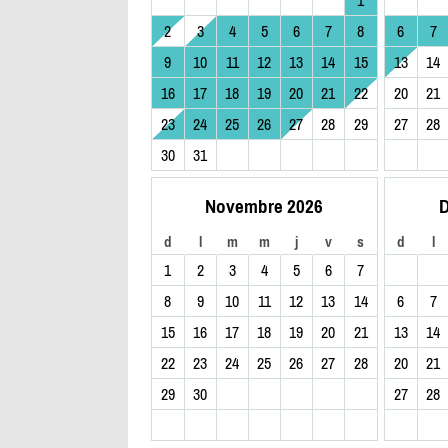
2
3
4
5
6
7
8
6
7
9
10
11
12
13
14
15
13
14
16
17
18
19
20
21
22
20
21
23
24
25
26
27
28
29
27
28
30
31
Novembre 2026
D
d
l
m
m
j
v
s
d
l
1
2
3
4
5
6
7
8
9
10
11
12
13
14
6
7
15
16
17
18
19
20
21
13
14
22
23
24
25
26
27
28
20
21
29
30
27
28