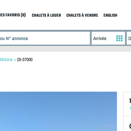
ES FAVORIS (0)
CHALETS À LOUER
CHALETS À VENDRE
ENGLISH
Matane
>
DI-37000
T