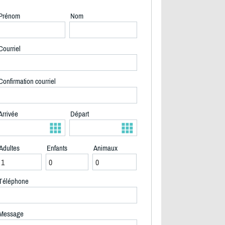
Prénom
Nom
Courriel
Confirmation courriel
Arrivée
Départ
Adultes
Enfants
Animaux
Téléphone
2/24
Message