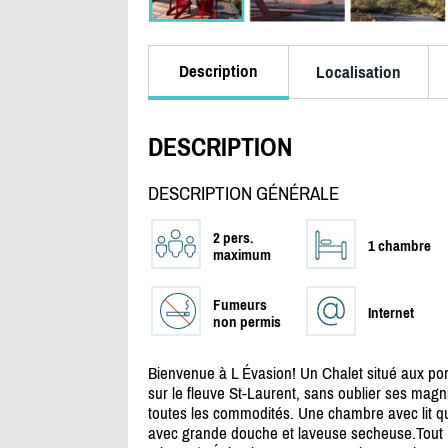
Description
Localisation
DESCRIPTION
DESCRIPTION GÉNÉRALE
2 pers.
1 chambre
maximum
Fumeurs
Internet
non permis
Bienvenue à L Évasion! Un Chalet situé aux po
sur le fleuve St-Laurent, sans oublier ses magnif
toutes les commodités. Une chambre avec lit qu
avec grande douche et laveuse secheuse.Tout pr