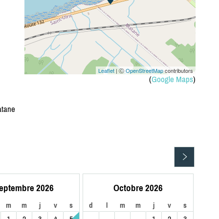
Leaflet
| Ⓒ
OpenStreetMap
contributors
(
Google Maps
)
matane
eptembre 2026
Octobre 2026
m
m
j
v
s
d
l
m
m
j
v
s
1
2
3
4
5
1
2
3