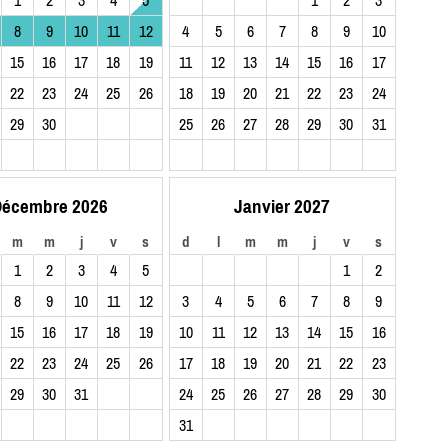
8
9
10
11
12
4
5
6
7
8
9
10
15
16
17
18
19
11
12
13
14
15
16
17
22
23
24
25
26
18
19
20
21
22
23
24
29
30
25
26
27
28
29
30
31
écembre 2026
Janvier 2027
m
m
j
v
s
d
l
m
m
j
v
s
1
2
3
4
5
1
2
8
9
10
11
12
3
4
5
6
7
8
9
15
16
17
18
19
10
11
12
13
14
15
16
22
23
24
25
26
17
18
19
20
21
22
23
29
30
31
24
25
26
27
28
29
30
31