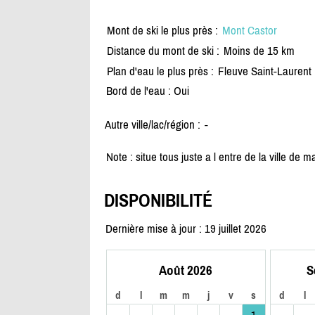
Mont de ski le plus près :
Mont Castor
Distance du mont de ski :
Moins de 15 km
Plan d'eau le plus près :
Fleuve Saint-Laurent
Bord de l'eau : Oui
Autre ville/lac/région :
-
Note : situe tous juste a l entre de la ville de 
DISPONIBILITÉ
Dernière mise à jour : 19 juillet 2026
Août 2026
S
d
l
m
m
j
v
s
d
l
1