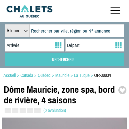
À louer
Accueil
>
Canada
>
Québec
>
Mauricie
>
La Tuque
>
OR-38834
Dôme Mauricie,
zone spa,
bord
de rivière,
4 saisons
(0 évaluation)