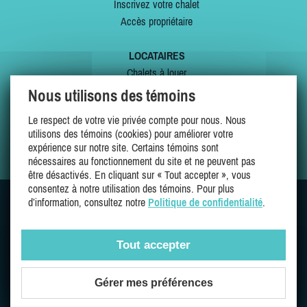
Inscrivez votre chalet
Accès propriétaire
LOCATAIRES
Chalets à louer
Chalets à vendre
Nous utilisons des témoins
Dernières inscriptions
Le respect de votre vie privée compte pour nous. Nous
Offres spéciales
utilisons des témoins (cookies) pour améliorer votre
Mes favoris
expérience sur notre site. Certains témoins sont
nécessaires au fonctionnement du site et ne peuvent pas
être désactivés. En cliquant sur « Tout accepter », vous
consentez à notre utilisation des témoins. Pour plus
d’information, consultez notre
Politique de confidentialité
.
SUIVEZ-NOUS SUR
Tout accepter
Gérer mes préférences
Une entreprise 100% québécoise et fière de l'être