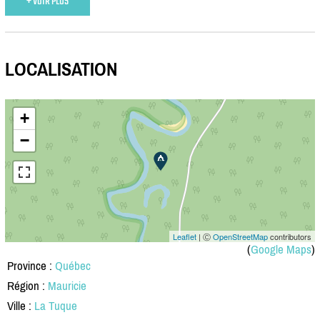
+ VOIR PLUS
LOCALISATION
+
−
Leaflet
| Ⓒ
OpenStreetMap
contributors
(
Google Maps
)
Province :
Québec
Région :
Mauricie
Ville :
La Tuque