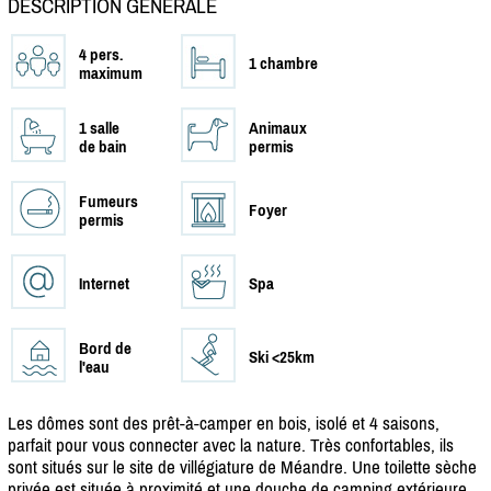
DESCRIPTION GÉNÉRALE
4 pers.
1 chambre
maximum
1 salle
Animaux
de bain
permis
Fumeurs
Foyer
permis
Internet
Spa
Bord de
Ski <25km
l'eau
Les dômes sont des prêt-à-camper en bois, isolé et 4 saisons,
parfait pour vous connecter avec la nature. Très confortables, ils
sont situés sur le site de villégiature de Méandre. Une toilette sèche
privée est située à proximité et une douche de camping extérieure