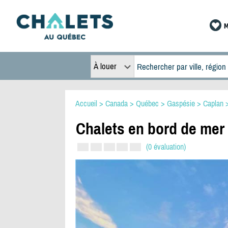
M
À louer
Accueil
>
Canada
>
Québec
>
Gaspésie
>
Caplan
Chalets en bord de me
(0 évaluation)