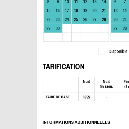
8
9
10
11
12
13
14
6
7
15
16
17
18
19
20
21
13
14
22
23
24
25
26
27
28
20
21
29
30
27
28
Disponible
TARIFICATION
Nuit
Nuit
Fin
fin sem.
(2 
165$
-
TARIF DE BASE
INFORMATIONS ADDITIONNELLES