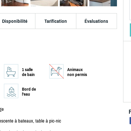
Disponibilité
Tarification
Évaluations
1 salle
Animaux
de bain
non permis
Bord de
l'eau
ge
scente à bateaux, table à pic-nic