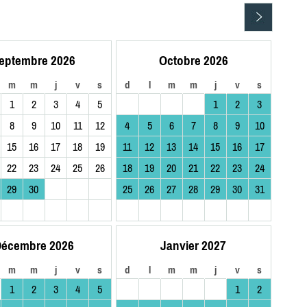
eptembre 2026
Octobre 2026
m
m
j
v
s
d
l
m
m
j
v
s
1
2
3
4
5
1
2
3
8
9
10
11
12
4
5
6
7
8
9
10
15
16
17
18
19
11
12
13
14
15
16
17
22
23
24
25
26
18
19
20
21
22
23
24
29
30
25
26
27
28
29
30
31
écembre 2026
Janvier 2027
m
m
j
v
s
d
l
m
m
j
v
s
1
2
3
4
5
1
2