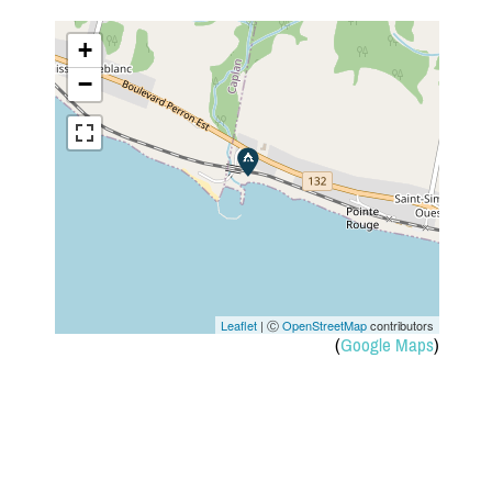
+
−
Leaflet
| Ⓒ
OpenStreetMap
contributors
(
Google Maps
)