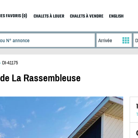
ES FAVORIS (0)
CHALETS À LOUER
CHALETS À VENDRE
ENGLISH
>
DI-41175
r de La Rassembleuse
T