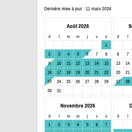
Dernière mise à jour : 11 mars 2026
Août 2026
S
d
l
m
m
j
v
s
d
l
1
2
3
4
5
6
7
8
6
7
9
10
11
12
13
14
15
13
14
16
17
18
19
20
21
22
20
21
23
24
25
26
27
28
29
27
28
30
31
Novembre 2026
D
d
l
m
m
j
v
s
d
l
1
2
3
4
5
6
7