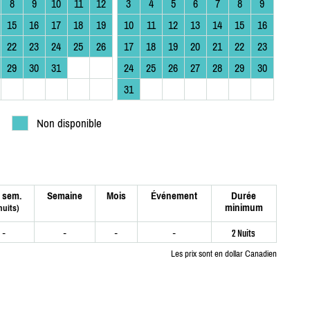
8
9
10
11
12
3
4
5
6
7
8
9
15
16
17
18
19
10
11
12
13
14
15
16
22
23
24
25
26
17
18
19
20
21
22
23
29
30
31
24
25
26
27
28
29
30
31
Non disponible
 sem.
Semaine
Mois
Événement
Durée
minimum
nuits)
-
-
-
-
2 Nuits
Les prix sont en dollar Canadien