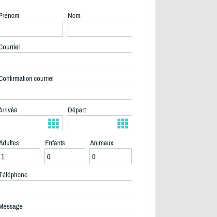
Prénom
Nom
Courriel
Confirmation courriel
Arrivée
Départ
Adultes
Enfants
Animaux
Téléphone
2/19
Message