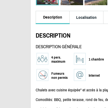
Description
Localisation
DESCRIPTION
DESCRIPTION GÉNÉRALE
4 pers.
1 chambre
maximum
Fumeurs
Internet
non permis
Chalets avec cuisine équipée* et accès à la pla
Comodités: BBQ, petite terasse, rond de feu, de