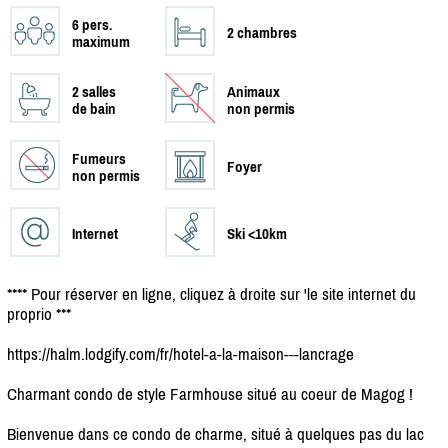
6 pers.
2 chambres
maximum
2 salles
Animaux
de bain
non permis
Fumeurs
Foyer
non permis
Internet
Ski <10km
**** Pour réserver en ligne, cliquez à droite sur 'le site internet du
proprio ***
https:/
/
halm.lodgify.com/
fr/
hotel-a-la-maison---lancrage
Charmant condo de style Farmhouse situé au coeur de Magog !
Bienvenue dans ce condo de charme, situé à quelques pas du lac