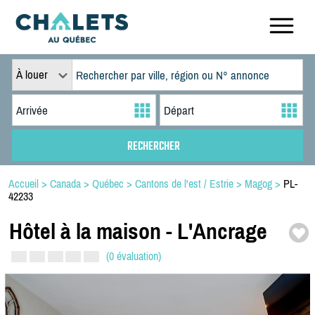
À louer
Accueil
>
Canada
>
Québec
>
Cantons de l'est / Estrie
>
Magog
>
PL-
42233
Hôtel à la maison -
L'Ancrage
(0 évaluation)