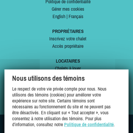
Politique de confidentialité
Gérer mes cookies
English
|
Français
PROPRIÉTAIRES
Inscrivez votre chalet
Accès propriétaire
LOCATAIRES
Chalets à louer
Chalets à vendre
Nous utilisons des témoins
Dernières inscriptions
Le respect de votre vie privée compte pour nous. Nous
Offres spéciales
utilisons des témoins (cookies) pour améliorer votre
Mes favoris
expérience sur notre site. Certains témoins sont
nécessaires au fonctionnement du site et ne peuvent pas
être désactivés. En cliquant sur « Tout accepter », vous
consentez à notre utilisation des témoins. Pour plus
d’information, consultez notre
Politique de confidentialité
.
SUIVEZ-NOUS SUR