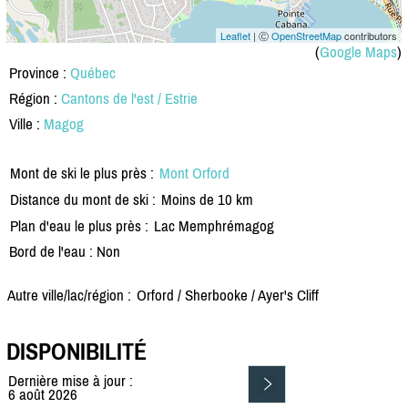
Leaflet
| Ⓒ
OpenStreetMap
contributors
(
Google Maps
)
Province :
Québec
Région :
Cantons de l'est / Estrie
Ville :
Magog
Mont de ski le plus près :
Mont Orford
Distance du mont de ski :
Moins de 10 km
Plan d'eau le plus près :
Lac Memphrémagog
Bord de l'eau : Non
Autre ville/lac/région :
Orford /
Sherbooke /
Ayer's Cliff
DISPONIBILITÉ
Dernière mise à jour :
6 août 2026