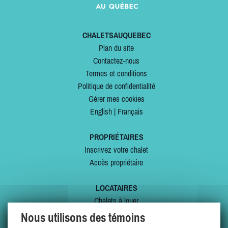
CHALETSAUQUEBEC
Plan du site
Contactez-nous
Termes et conditions
Politique de confidentialité
Gérer mes cookies
English
|
Français
PROPRIÉTAIRES
Inscrivez votre chalet
Accès propriétaire
LOCATAIRES
Chalets à louer
Chalets à vendre
Nous utilisons des témoins
Dernières inscriptions