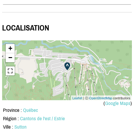
LOCALISATION
+
−
Leaflet
| Ⓒ
OpenStreetMap
contributors
(
Google Maps
)
Province :
Québec
Région :
Cantons de l'est / Estrie
Ville :
Sutton