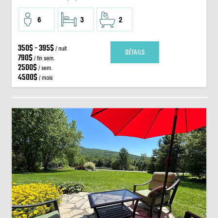
6
3
2
350$ - 395$
/ nuit
DÉTAILS
790$
/ fin sem.
2500$
/ sem.
4500$
/ mois