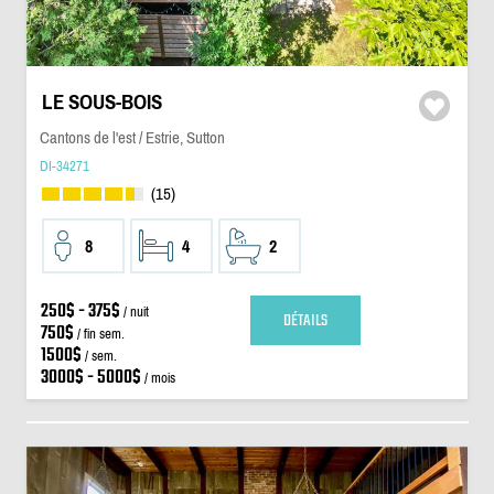
LE SOUS-BOIS
Cantons de l'est / Estrie, Sutton
DI-34271
(15)
8
4
2
250$ - 375$
/ nuit
DÉTAILS
750$
/ fin sem.
1500$
/ sem.
3000$ - 5000$
/ mois