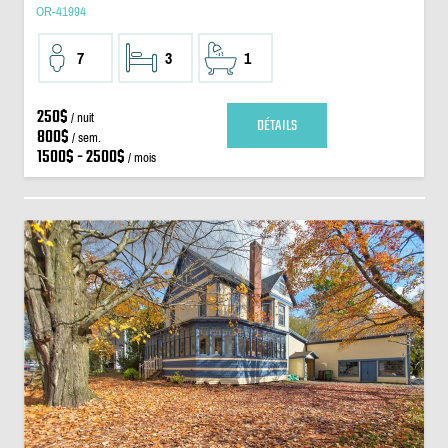
OR-41994
7
3
1
250$
/ nuit
DÉTAILS
800$
/ sem.
1500$ - 2500$
/ mois