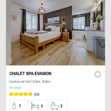
CHALET SPA-EVASION
Cantons de l'est / Estrie, Sutton
OR-29934
(13)
7
3
2