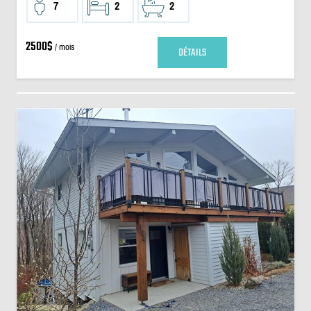
7
2
2
2500$
/ mois
DÉTAILS