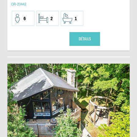
OR-23442
6
2
1
DÉTAILS