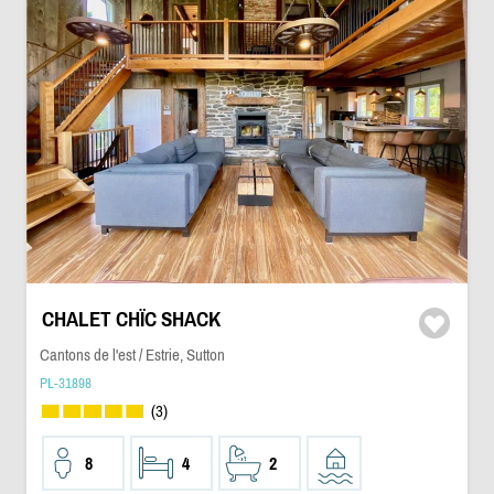
CHALET CHÏC SHACK
Cantons de l'est / Estrie, Sutton
PL-31898
(3)
8
4
2