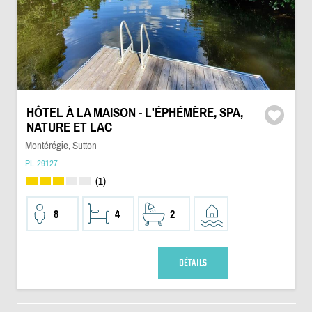
HÔTEL À LA MAISON - L'ÉPHÉMÈRE, SPA,
NATURE ET LAC
Montérégie, Sutton
PL-29127
(1)
8
4
2
DÉTAILS