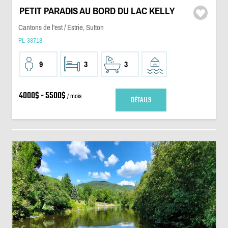
PETIT PARADIS AU BORD DU LAC KELLY
Cantons de l'est / Estrie, Sutton
PL-38718
9
3
3
4000$ - 5500$
/ mois
DÉTAILS