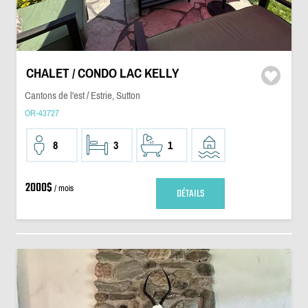
CHALET / CONDO LAC KELLY
Cantons de l'est / Estrie, Sutton
OR-43727
8
3
1
2000$
/ mois
DÉTAILS