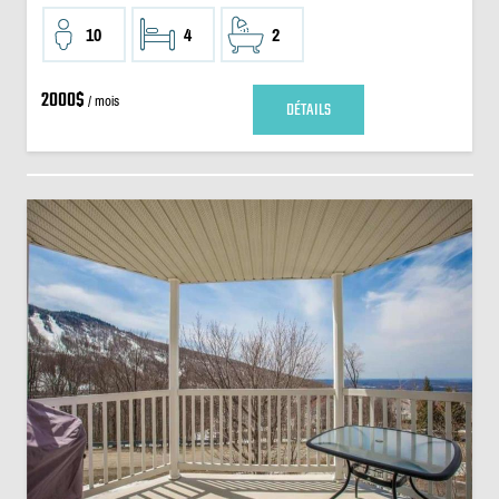
10
4
2
2000$
/ mois
DÉTAILS