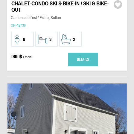
CHALET-CONDO SKI & BIKE-IN / SKI & BIKE-
OUT
Cantons de l'est / Estrie, Sutton
OR-42736
8
3
2
1800$
/ mois
DÉTAILS