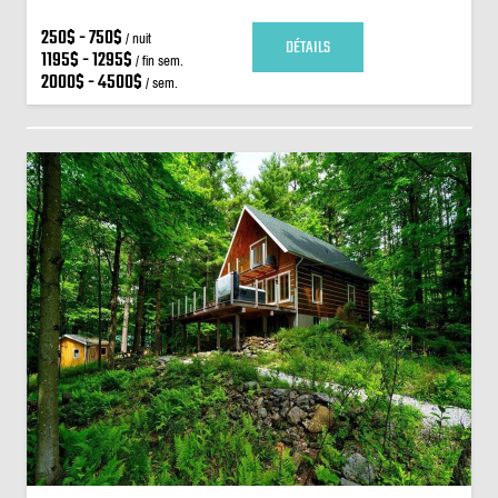
250$ - 750$
/ nuit
DÉTAILS
1195$ - 1295$
/ fin sem.
2000$ - 4500$
/ sem.