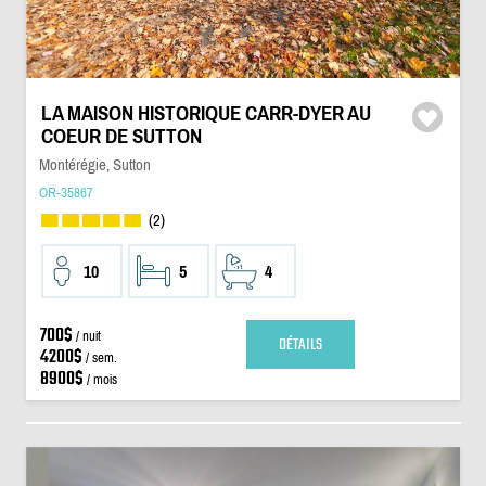
LA MAISON HISTORIQUE CARR-DYER AU
COEUR DE SUTTON
Montérégie, Sutton
OR-35867
(2)
10
5
4
700$
/ nuit
DÉTAILS
4200$
/ sem.
8900$
/ mois