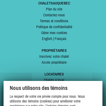
CHALETSAUQUEBEC
Plan du site
Contactez-nous
Termes et conditions
Politique de confidentialité
Gérer mes cookies
English
|
Français
PROPRIÉTAIRES
Inscrivez votre chalet
Accès propriétaire
LOCATAIRES
Chalets à louer
Chalets à vendre
Nous utilisons des témoins
Dernières inscriptions
Le respect de votre vie privée compte pour nous. Nous
Offres spéciales
utilisons des témoins (cookies) pour améliorer votre
Mes favoris
expérience sur notre site. Certains témoins sont