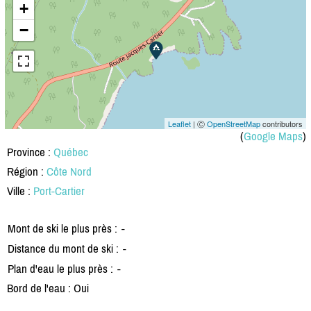
+
−
Leaflet
| Ⓒ
OpenStreetMap
contributors
(
Google Maps
)
Province :
Québec
Région :
Côte Nord
Ville :
Port-Cartier
Mont de ski le plus près :
-
Distance du mont de ski :
-
Plan d'eau le plus près :
-
Bord de l'eau : Oui