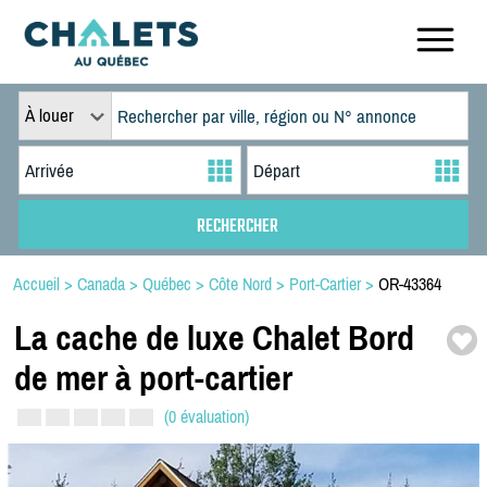
À louer
Accueil
>
Canada
>
Québec
>
Côte Nord
>
Port-Cartier
>
OR-43364
La cache de luxe Chalet Bord
de mer à port-
cartier
(0 évaluation)