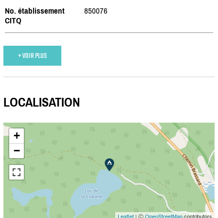
No. établissement
850076
CITQ
+ VOIR PLUS
LOCALISATION
+
−
Leaflet
| Ⓒ
OpenStreetMap
contributors