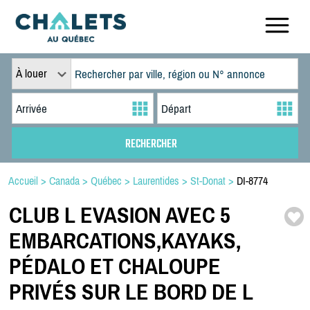
À louer
Accueil
>
Canada
>
Québec
>
Laurentides
>
St-Donat
>
DI-8774
CLUB L EVASION AVEC 5
EMBARCATIONS,
KAYAKS,
PÉDALO ET CHALOUPE
PRIVÉS SUR LE BORD DE L