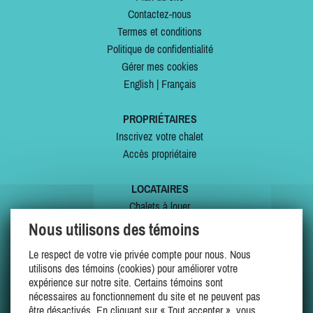
Contactez-nous
Termes et conditions
Politique de confidentialité
Gérer mes cookies
English
|
Français
PROPRIÉTAIRES
Inscrivez votre chalet
Accès propriétaire
LOCATAIRES
Chalets à louer
Chalets à vendre
Nous utilisons des témoins
Dernières inscriptions
Le respect de votre vie privée compte pour nous. Nous
Offres spéciales
utilisons des témoins (cookies) pour améliorer votre
Mes favoris
expérience sur notre site. Certains témoins sont
nécessaires au fonctionnement du site et ne peuvent pas
être désactivés. En cliquant sur « Tout accepter », vous