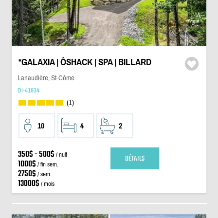
*GALAXIA | ÔSHACK | SPA | BILLARD
Lanaudière, St-Côme
DI-41934
(1)
10
4
2
350$ - 500$
/ nuit
DÉTAILS
1000$
/ fin sem.
2750$
/ sem.
13000$
/ mois