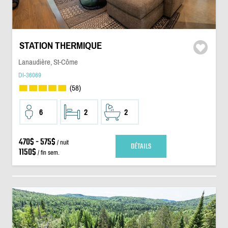
STATION THERMIQUE
Lanaudière, St-Côme
DI-36069
(58)
6
2
2
470$ - 575$
/ nuit
DÉTAILS
1150$
/ fin sem.