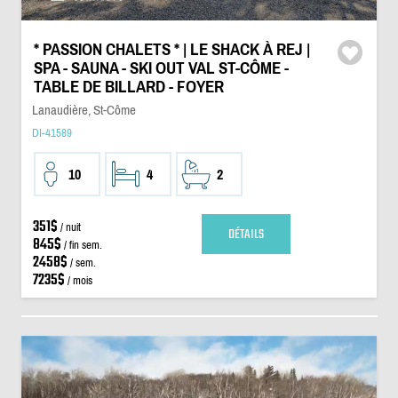
* PASSION CHALETS * | LE SHACK À REJ |
SPA - SAUNA - SKI OUT VAL ST-CÔME -
TABLE DE BILLARD - FOYER
Lanaudière, St-Côme
DI-41589
10
4
2
351$
/ nuit
DÉTAILS
845$
/ fin sem.
2458$
/ sem.
7235$
/ mois