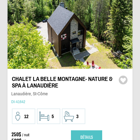
CHALET LA BELLE MONTAGNE- NATURE &
SPA À LANAUDIÈRE
Lanaudière, St-Côme
DI-41642
12
5
3
250$
/ nuit
DÉTAILS