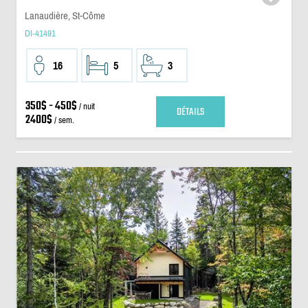
Lanaudière, St-Côme
DI-41491
16
5
3
350$ - 450$
/ nuit
DÉTAILS
2400$
/ sem.