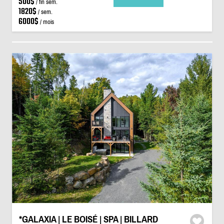
500$
/ fin sem.
1820$
/ sem.
6000$
/ mois
*GALAXIA | LE BOISÉ | SPA | BILLARD