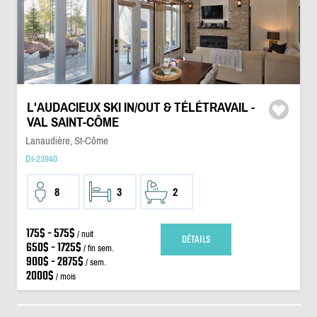
L'AUDACIEUX SKI IN/OUT & TÉLÉTRAVAIL -
VAL SAINT-CÔME
Lanaudière, St-Côme
DI-23940
8
3
2
175$ - 575$
/ nuit
DÉTAILS
650$ - 1725$
/ fin sem.
900$ - 2875$
/ sem.
2000$
/ mois