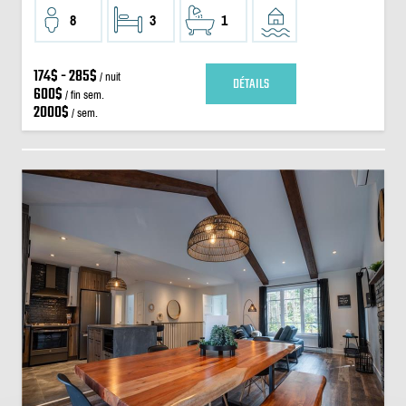
8
3
1
174$ - 285$
/ nuit
DÉTAILS
600$
/ fin sem.
2000$
/ sem.