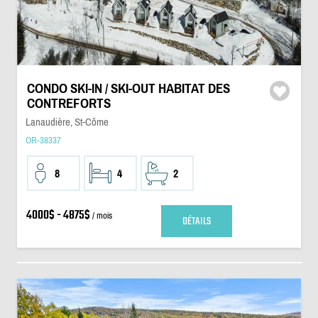
CONDO SKI-IN / SKI-OUT HABITAT DES
CONTREFORTS
Lanaudière, St-Côme
OR-38337
8
4
2
4000$ - 4875$
/ mois
DÉTAILS