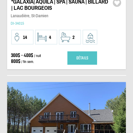
*GALAXIA| AQUILA | SPA | SAUNA | BILLARD
| LAC BOURGEOIS
Lanaudière, St-Damien
DI-34015
14
4
2
300$ - 400$
/ nuit
DÉTAILS
800$
/ fin sem.