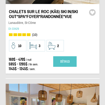
CHALETS SUR LE ROC (KÄS) SKI IN/SKI
OUT*SPA*FOYER*RANDONNÉE*VUE
Lanaudière, St-Côme
DI-33429
(10)
10
3
2
160$ - 470$
/ nuit
DÉTAILS
595$ - 1295$
/ fin sem.
1145$ - 1245$
/ sem.