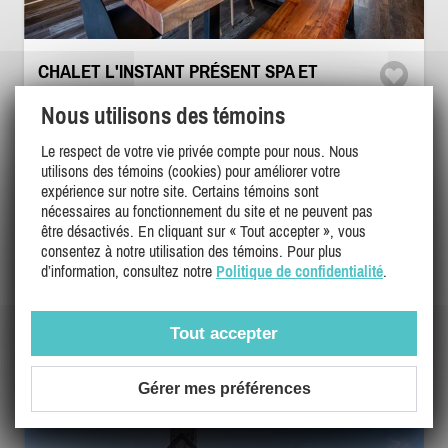
CHALET L'INSTANT PRÉSENT SPA ET
BILLARD
Nous utilisons des témoins
Lanaudière, St-Côme
DI-38523
Le respect de votre vie privée compte pour nous. Nous
(18)
utilisons des témoins (cookies) pour améliorer votre
expérience sur notre site. Certains témoins sont
nécessaires au fonctionnement du site et ne peuvent pas
9
4
2
être désactivés. En cliquant sur « Tout accepter », vous
consentez à notre utilisation des témoins. Pour plus
d’information, consultez notre
Politique de confidentialité
.
275$ - 340$
/ nuit
DÉTAILS
680$
/ fin sem.
1400$
/ sem.
3750$
Tout accepter
/ mois
Gérer mes préférences