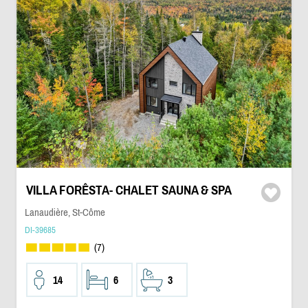
VILLA FORÊSTA- CHALET SAUNA & SPA
Lanaudière, St-Côme
DI-39685
(7)
14
6
3