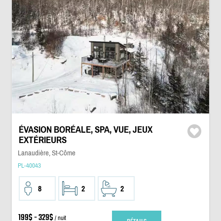
ÉVASION BORÉALE, SPA, VUE, JEUX
EXTÉRIEURS
Lanaudière, St-Côme
PL-40043
8
2
2
199$ - 329$
/ nuit