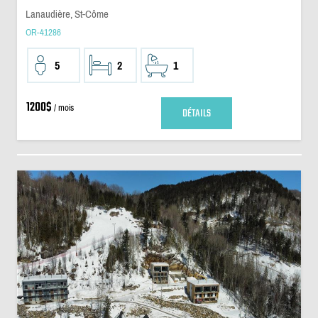
Lanaudière, St-Côme
OR-41286
5
2
1
1200$
/ mois
DÉTAILS