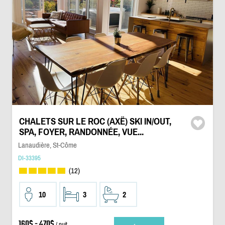
CHALETS SUR LE ROC (AXË) SKI IN/OUT,
SPA, FOYER, RANDONNÉE, VUE...
Lanaudière, St-Côme
DI-33395
(12)
10
3
2
160$ - 470$
/ nuit