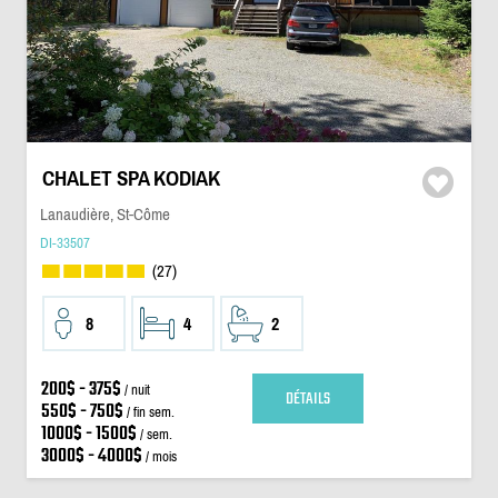
CHALET SPA KODIAK
Lanaudière, St-Côme
DI-33507
(27)
8
4
2
200$ - 375$
/ nuit
DÉTAILS
550$ - 750$
/ fin sem.
1000$ - 1500$
/ sem.
3000$ - 4000$
/ mois