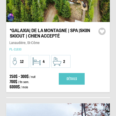
*GALAXIA| DE LA MONTAGNE | SPA |SKIIN
SKIOUT | CHIEN ACCEPTÉ
Lanaudière, St-Côme
PL-31630
12
4
2
250$ - 300$
/ nuit
DÉTAILS
700$
/ fin sem.
6000$
/ mois