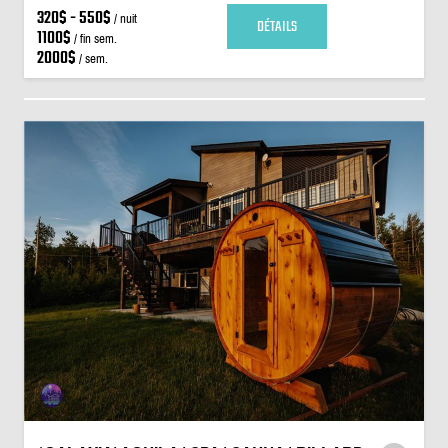
320$ - 550$
/ nuit
DÉTAILS
1100$
/ fin sem.
2000$
/ sem.