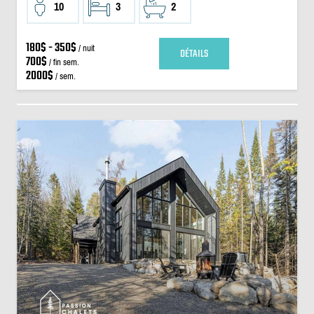
10
3
2
180$ - 350$
/ nuit
DÉTAILS
700$
/ fin sem.
2000$
/ sem.