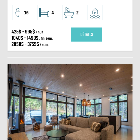
16
4
2
425$ - 995$
/ nuit
DÉTAILS
1040$ - 1490$
/ fin sem.
2850$ - 3755$
/ sem.