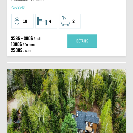
PL-39543
10
4
2
358$ - 380$
/ nuit
DÉTAILS
1000$
/ fin sem.
2500$
/ sem.