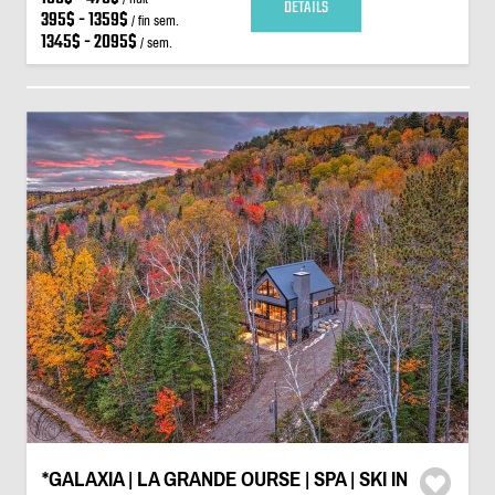
DÉTAILS
395$ - 1359$
/ fin sem.
1345$ - 2095$
/ sem.
*GALAXIA | LA GRANDE OURSE | SPA | SKI IN