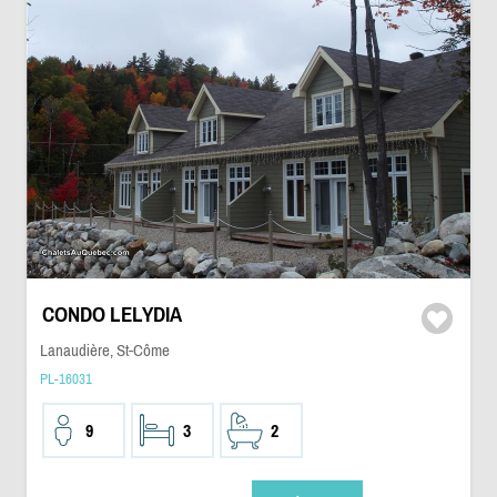
CONDO LELYDIA
Lanaudière, St-Côme
PL-16031
9
3
2