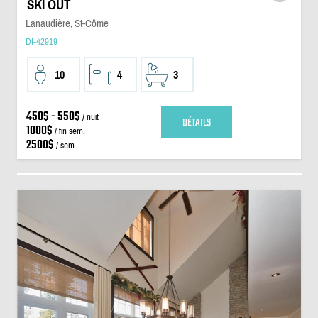
SKI OUT
Lanaudière, St-Côme
DI-42919
10
4
3
450$ - 550$
/ nuit
DÉTAILS
1000$
/ fin sem.
2500$
/ sem.