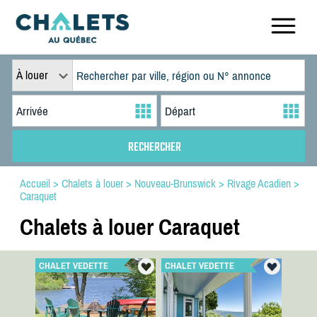
À louer
Accueil
>
Chalets à louer
>
Nouveau-Brunswick
>
Rivage Acadien
>
Caraquet
Chalets à louer Caraquet
CHALET VEDETTE
CHALET VEDETTE