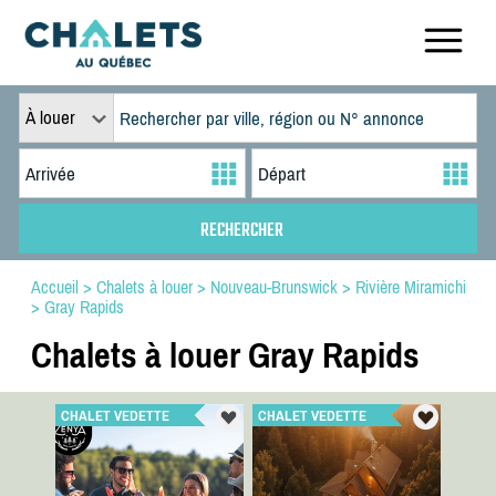
À louer
Accueil
>
Chalets à louer
>
Nouveau-Brunswick
>
Rivière Miramichi
>
Gray Rapids
Chalets à louer Gray Rapids
CHALET VEDETTE
CHALET VEDETTE