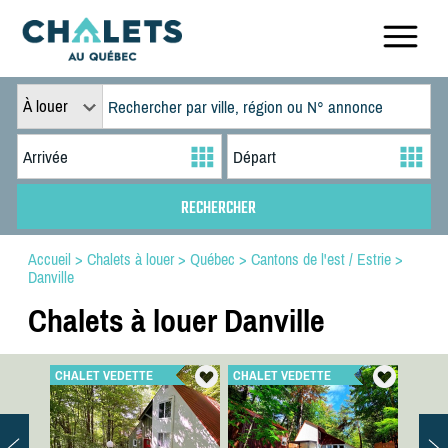
À louer
Accueil
>
Chalets à louer
>
Québec
>
Cantons de l'est / Estrie
>
Danville
Chalets à louer Danville
CHALET VEDETTE
CHALET VEDETTE