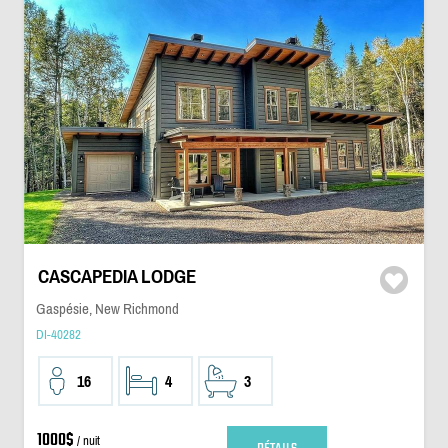
CASCAPEDIA LODGE
Gaspésie, New Richmond
DI-40282
16
4
3
1000$
/ nuit