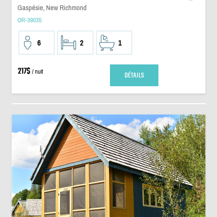
Gaspésie, New Richmond
OR-39035
6
2
1
217$
/ nuit
DÉTAILS