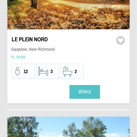
LE PLEIN NORD
Gaspésie, New Richmond
PL-26166
12
3
2
DÉTAILS