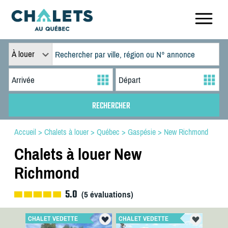
À louer
Accueil
>
Chalets à louer
>
Québec
>
Gaspésie
>
New Richmond
Chalets à louer New
Richmond
5.0
(
5
évaluations)
CHALET VEDETTE
CHALET VEDETTE