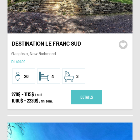
DESTINATION LE FRANC SUD
Gaspésie, New Richmond
DI-40499
20
4
3
270$ - 1115$
/ nuit
DÉTAILS
1000$ - 2230$
/ fin sem.