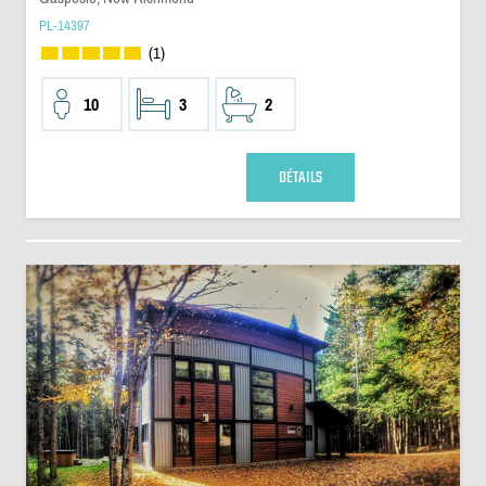
PL-14397
(1)
10
3
2
DÉTAILS