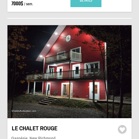
DÉTAILS
7000$
/ sem.
LE CHALET ROUGE
Gaspésie, New Richmond