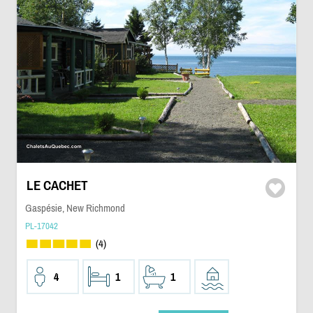
LE CACHET
Gaspésie, New Richmond
PL-17042
(4)
4
1
1