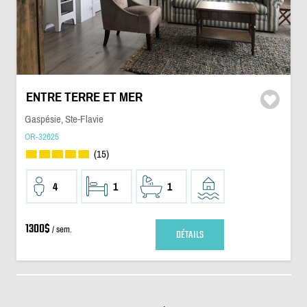
ENTRE TERRE ET MER
Gaspésie, Ste-Flavie
OR-32625
(15)
4
1
1
1300$
/ sem.
DÉTAILS