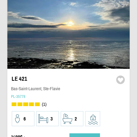
LE 421
Bas-Saint-Laurent, Ste-Flavie
PL-35778
(1)
6
3
2