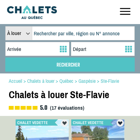
À louer
Accueil
>
Chalets à louer
>
Québec
>
Gaspésie
>
Ste-Flavie
Chalets à louer Ste-Flavie
5.0
(
17
évaluations)
CHALET VEDETTE
CHALET VEDETTE