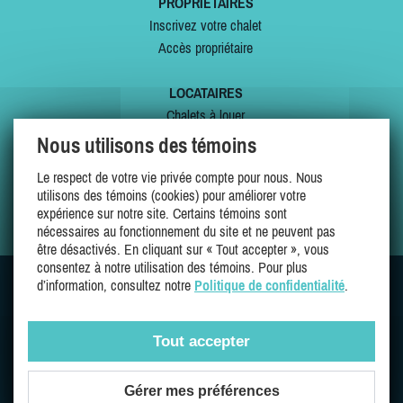
PROPRIÉTAIRES
Inscrivez votre chalet
Accès propriétaire
LOCATAIRES
Chalets à louer
Chalets à vendre
Nous utilisons des témoins
Dernières inscriptions
Le respect de votre vie privée compte pour nous. Nous
Offres spéciales
utilisons des témoins (cookies) pour améliorer votre
Mes favoris
expérience sur notre site. Certains témoins sont
nécessaires au fonctionnement du site et ne peuvent pas
être désactivés. En cliquant sur « Tout accepter », vous
consentez à notre utilisation des témoins. Pour plus
d’information, consultez notre
Politique de confidentialité
.
SUIVEZ-NOUS SUR
Tout accepter
Gérer mes préférences
Une entreprise 100% québécoise et fière de l'être