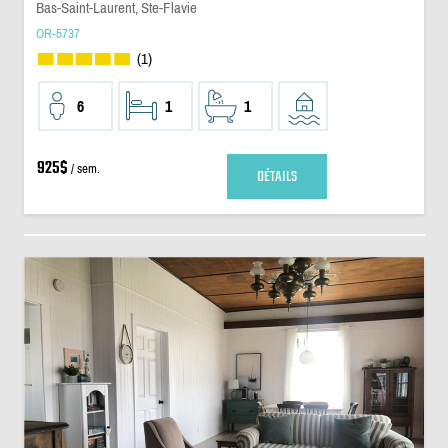
Bas-Saint-Laurent, Ste-Flavie
OR-5737
(1)
6
1
1
925$
/ sem.
DÉTAILS