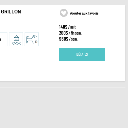
 GRILLON
Ajouter aux favoris
140$
/ nuit
280$
/ fin sem.
950$
/ sem.
2
DÉTAILS