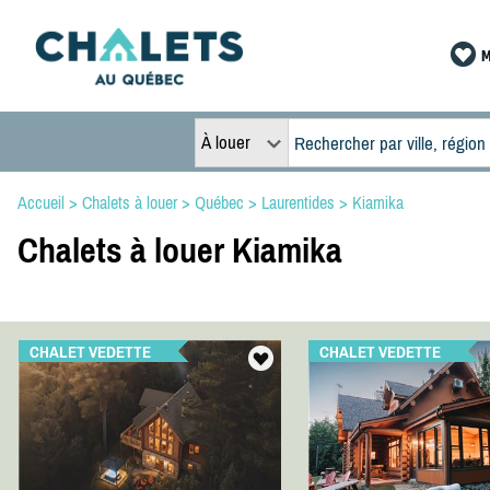
M
À louer
Accueil
>
Chalets à louer
>
Québec
>
Laurentides
>
Kiamika
Chalets à louer Kiamika
CHALET VEDETTE
CHALET VEDETTE