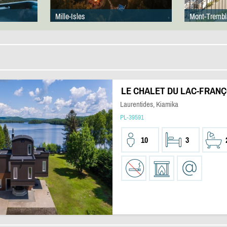
Mille-Isles
Mont-Trembl
LE CHALET DU LAC-FRANÇ
Laurentides, Kiamika
PL-39591
10
3