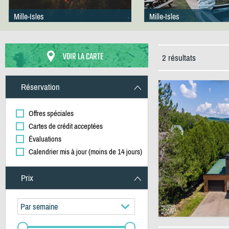
Mille-Isles
Mille-Isles
VOIR LA CARTE
2 résultats
Réservation
Offres spéciales
Cartes de crédit acceptées
Évaluations
Calendrier mis à jour (moins de 14 jours)
Prix
Par semaine