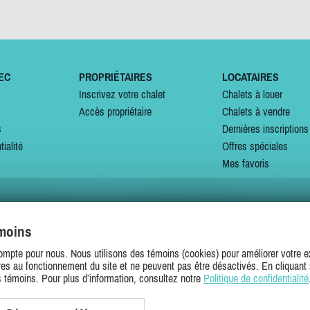
EC
PROPRIÉTAIRES
LOCATAIRES
Inscrivez votre chalet
Chalets à louer
Accès propriétaire
Chalets à vendre
s
Dernières inscriptions
tialité
Offres spéciales
Mes favoris
émoins
SUIVEZ-NOUS SUR
ompte pour nous. Nous utilisons des témoins (cookies) pour améliorer votre ex
es au fonctionnement du site et ne peuvent pas être désactivés. En cliquant 
s témoins. Pour plus d’information, consultez notre
Politique de confidentialité