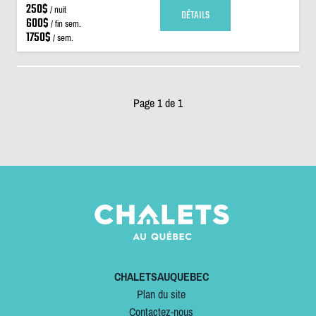
250$
/ nuit
DÉTAILS
600$
/ fin sem.
1750$
/ sem.
Page 1 de 1
CHALETSAUQUEBEC
Plan du site
Contactez-nous