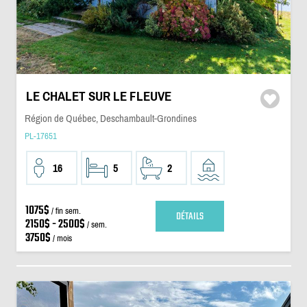
LE CHALET SUR LE FLEUVE
Région de Québec, Deschambault-Grondines
PL-17651
16
5
2
1075$
/ fin sem.
DÉTAILS
2150$ - 2500$
/ sem.
3750$
/ mois