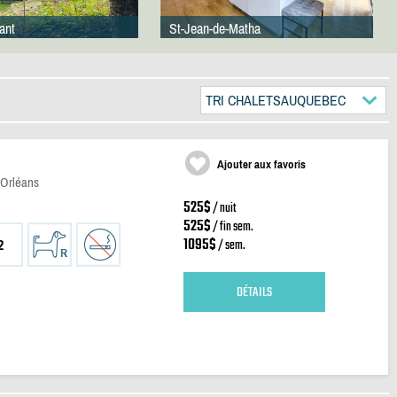
ant
St-Jean-de-Matha
TRI CHALETSAUQUEBEC
Ajouter aux favoris
'Orléans
525$
/ nuit
525$
/ fin sem.
1095$
/ sem.
2
DÉTAILS