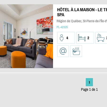
HÔTEL À LA MAISON - LE T
SPA
Région de Québec, St-Pierre-de-l'Île-d
PL-42325
4
2
1
Page 1 de 1