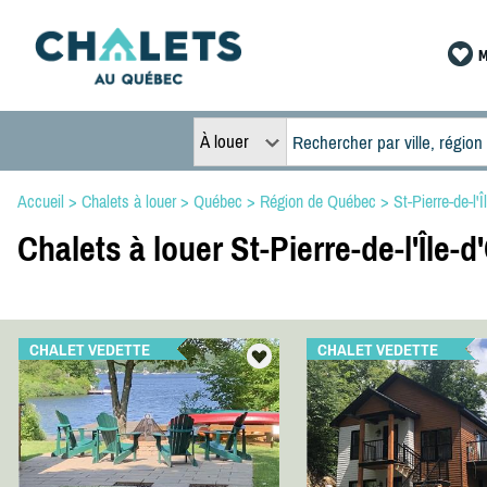
M
À louer
Accueil
>
Chalets à louer
>
Québec
>
Région de Québec
>
St-Pierre-de-l'
Chalets à louer St-Pierre-de-l'Île-d
CHALET VEDETTE
CHALET VEDETTE