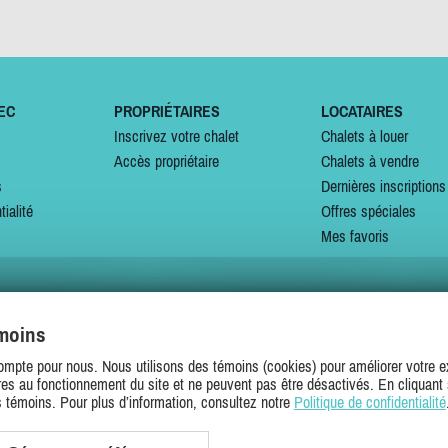
EC
PROPRIÉTAIRES
LOCATAIRES
Inscrivez votre chalet
Chalets à louer
Accès propriétaire
Chalets à vendre
s
Dernières inscriptions
tialité
Offres spéciales
Mes favoris
émoins
SUIVEZ-NOUS SUR
ompte pour nous. Nous utilisons des témoins (cookies) pour améliorer votre ex
es au fonctionnement du site et ne peuvent pas être désactivés. En cliquant 
s témoins. Pour plus d’information, consultez notre
Politique de confidentialité