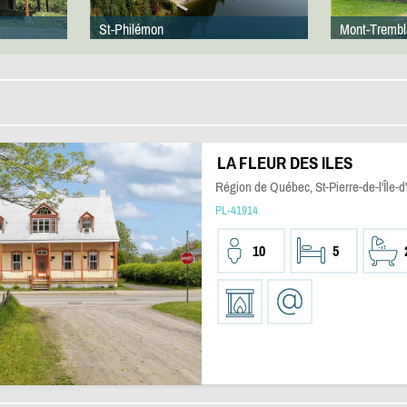
St-Philémon
Mont-Trembl
LA FLEUR DES ILES
Région de Québec, St-Pierre-de-l'Île-d
PL-41914
10
5