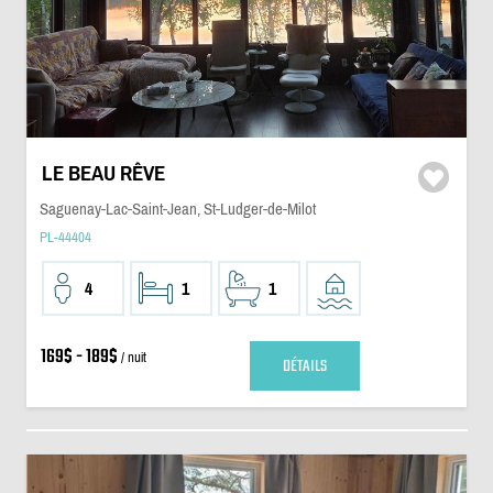
LE BEAU RÊVE
Saguenay-Lac-Saint-Jean, St-Ludger-de-Milot
PL-44404
4
1
1
169$ - 189$
/ nuit
DÉTAILS