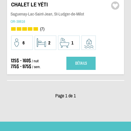
CHALET LE YÉTI
Saguenay-Lac-Saint-Jean, St-Ludger-de-Milot
OR-38616
(7)
6
2
1
125$ - 160$
/ nuit
DÉTAILS
775$ - 975$
/ sem.
Page 1 de 1