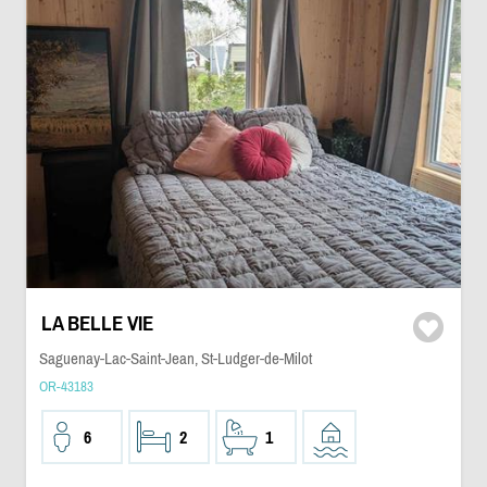
LA BELLE VIE
Saguenay-Lac-Saint-Jean, St-Ludger-de-Milot
OR-43183
6
2
1