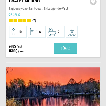
CHALET MURRAY
Saguenay-Lac-Saint-Jean, St-Ludger-de-Milot
OR-37849
(7)
10
4
2
240$
/ nuit
DÉTAILS
1500$
/ sem.