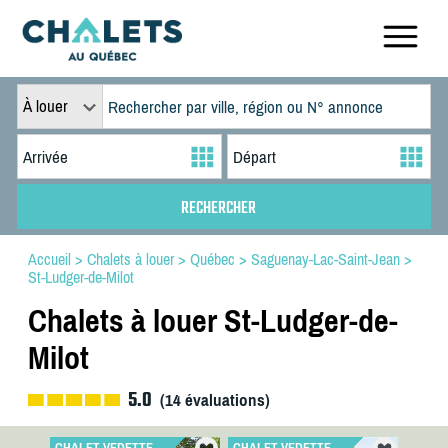
À louer
Accueil
>
Chalets à louer
>
Québec
>
Saguenay-Lac-Saint-Jean
>
St-Ludger-de-Milot
Chalets à louer St-Ludger-de-
Milot
5.0
(
14
évaluations)
CHALET VEDETTE
CHALET VEDETTE