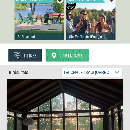
St-Raymond
Ste-Émélie-de-l'Énergie
FILTRES
VOIR LA CARTE
6 résultats
TRI CHALETSAUQUEBEC