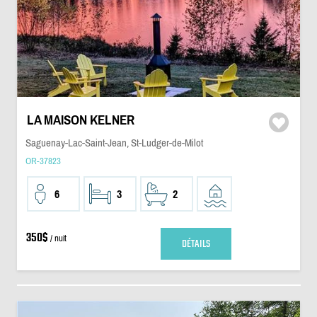
LA MAISON KELNER
Saguenay-Lac-Saint-Jean, St-Ludger-de-Milot
OR-37823
6
3
2
350$
/ nuit
DÉTAILS