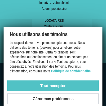
Inscrivez votre chalet
Accès propriétaire
LOCATAIRES
Chalets à louer
Chalets à vendre
Nous utilisons des témoins
Dernières inscriptions
Le respect de votre vie privée compte pour nous. Nous
Offres spéciales
utilisons des témoins (cookies) pour améliorer votre
Mes favoris
expérience sur notre site. Certains témoins sont
nécessaires au fonctionnement du site et ne peuvent pas
être désactivés. En cliquant sur « Tout accepter », vous
consentez à notre utilisation des témoins. Pour plus
d’information, consultez notre
Politique de confidentialité
.
SUIVEZ-NOUS SUR
Tout accepter
Gérer mes préférences
Une entreprise 100% québécoise et fière de l'être