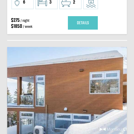
6
3
2
$275
/ night
DETAILS
$1850
/ week