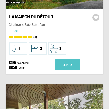
LA MAISON DU DÉTOUR
Charlevoix, Baie-Saint-Paul
DI-7208
(4)
8
3
1
$375
/ weekend
DETAILS
$850
/ week