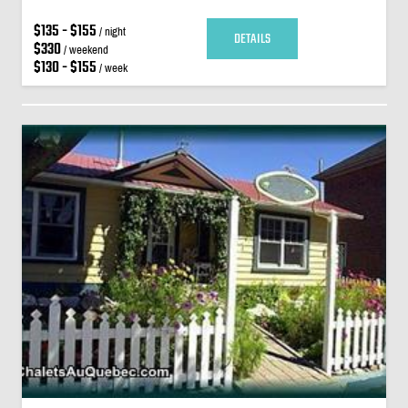
$135 - $155
/ night
DETAILS
$330
/ weekend
$130 - $155
/ week