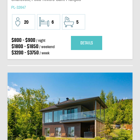
PL-32647
20
6
5
$800 - $900
/ night
DETAILS
$1800 - $1850
/ weekend
$3200 - $3750
/ week