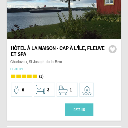
HÔTEL À LA MAISON - CAP À L'ÎLE, FLEUVE
ET SPA
Charlevoix, St-Joseph-de-la-Rive
PL-31121
(1)
6
3
1
DETAILS