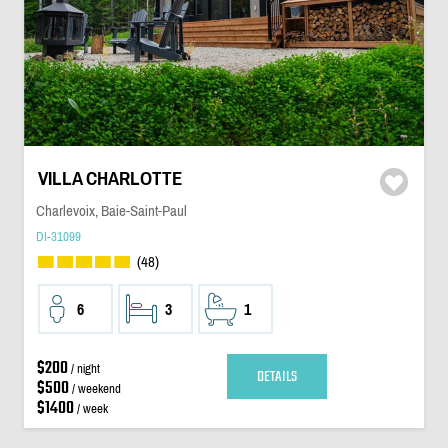
VILLA CHARLOTTE
Charlevoix, Baie-Saint-Paul
DI-31099
(48)
6
3
1
$200
/ night
DETAILS
$500
/ weekend
$1400
/ week