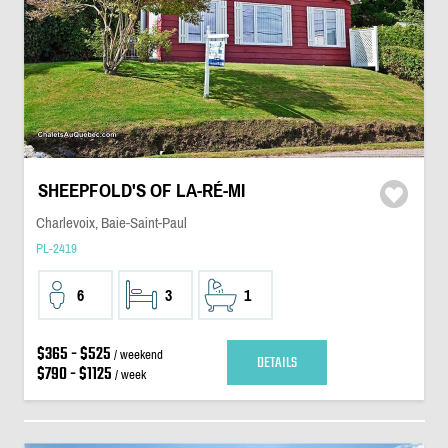
SHEEPFOLD'S OF LA-RÉ-MI
Charlevoix, Baie-Saint-Paul
PL-2419
6
3
1
$365 - $525
/ weekend
DETAILS
$790 - $1125
/ week