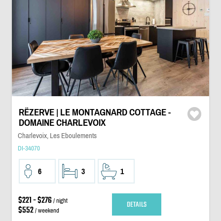
RËZERVE | LE MONTAGNARD COTTAGE -
DOMAINE CHARLEVOIX
Charlevoix, Les Eboulements
DI-34070
6
3
1
$221 - $276
/ night
DETAILS
$552
/ weekend