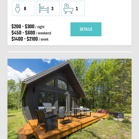
8
3
1
$200 - $300
/ night
DETAILS
$450 - $600
/ weekend
$1400 - $2100
/ week