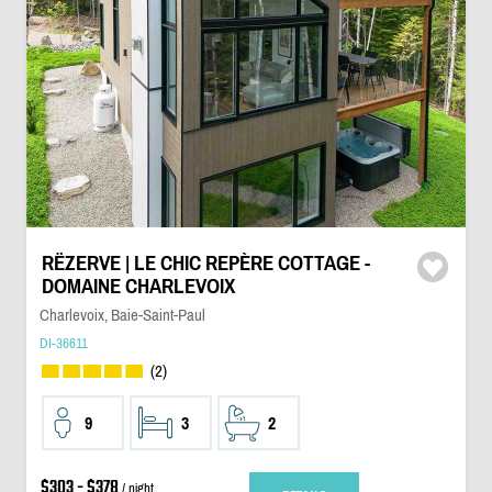
RËZERVE | LE CHIC REPÈRE COTTAGE -
DOMAINE CHARLEVOIX
Charlevoix, Baie-Saint-Paul
DI-36611
(2)
9
3
2
$303 - $378
/ night