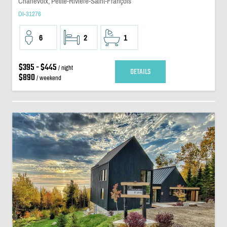
Charlevoix, Petite-Riviere-Saint-François
DI-31276
6
2
1
$395 - $445
/ night
DETAILS
$890
/ weekend