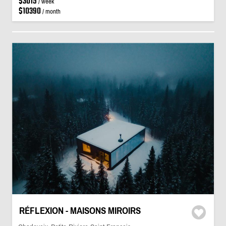
$3015
/ week
$10390
/ month
RÉFLEXION - MAISONS MIROIRS