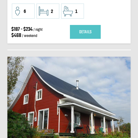
6
2
1
$187 - $234
/ night
DETAILS
$468
/ weekend