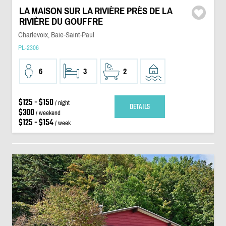
LA MAISON SUR LA RIVIÈRE PRÈS DE LA
RIVIÈRE DU GOUFFRE
Charlevoix, Baie-Saint-Paul
PL-2306
6
3
2
$125 - $150
/ night
DETAILS
$300
/ weekend
$125 - $154
/ week