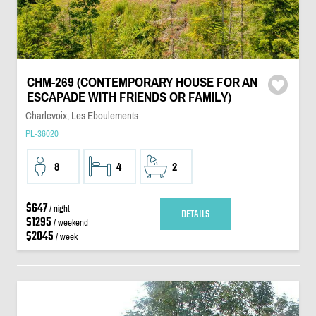
CHM-269 (CONTEMPORARY HOUSE FOR AN
ESCAPADE WITH FRIENDS OR FAMILY)
Charlevoix, Les Eboulements
PL-36020
8
4
2
$647
/ night
DETAILS
$1295
/ weekend
$2045
/ week