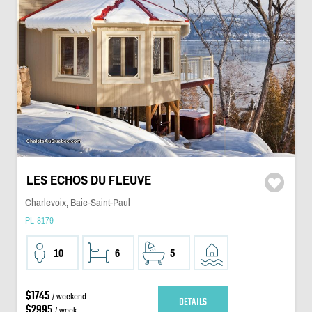
LES ECHOS DU FLEUVE
Charlevoix, Baie-Saint-Paul
PL-8179
10
6
5
$1745
/ weekend
DETAILS
$2995
/ week