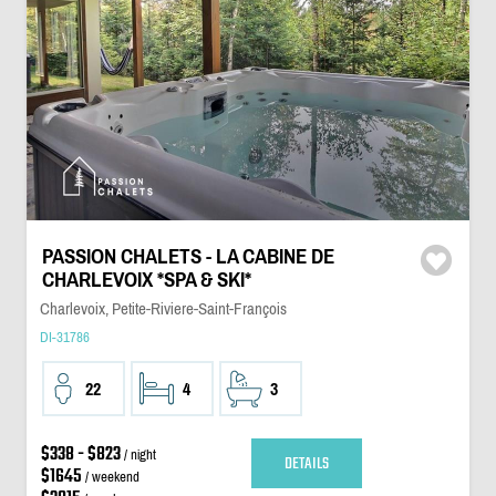
PASSION CHALETS - LA CABINE DE
CHARLEVOIX *SPA & SKI*
Charlevoix, Petite-Riviere-Saint-François
DI-31786
22
4
3
$338 - $823
/ night
DETAILS
$1645
/ weekend