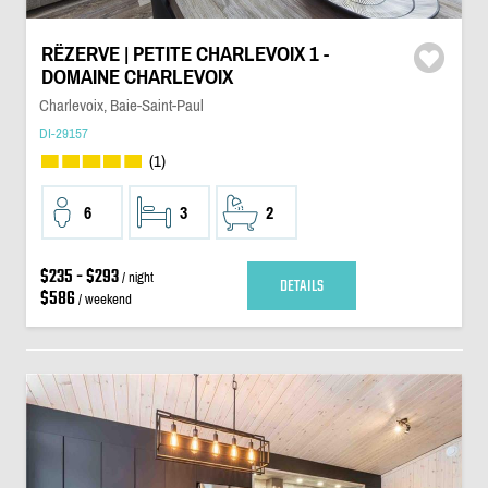
RËZERVE | PETITE CHARLEVOIX 1 -
DOMAINE CHARLEVOIX
Charlevoix, Baie-Saint-Paul
DI-29157
(1)
6
3
2
$235 - $293
/ night
DETAILS
$586
/ weekend