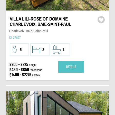
VILLA LILI-ROSE OF DOMAINE
CHARLEVOIX, BAIE-SAINT-PAUL
Charlevoix, Baie-Saint-Paul
DI-27827
5
3
1
$200 - $325
/ night
DETAILS
$450 - $650
/ weekend
$1400 - $2275
/ week