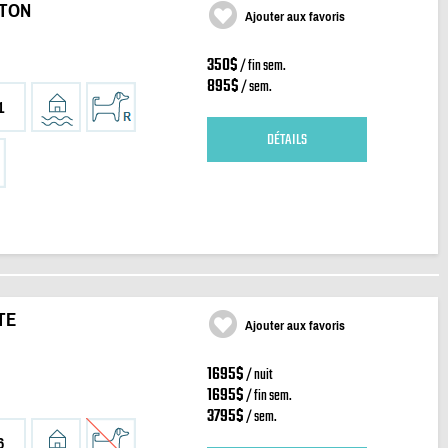
RTON
Ajouter aux favoris
350$
/ fin sem.
895$
/ sem.
1
DÉTAILS
TE
Ajouter aux favoris
1695$
/ nuit
1695$
/ fin sem.
3795$
/ sem.
6