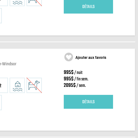
DÉTAILS
Ajouter aux favoris
de-Windsor
995$
/ nuit
995$
/ fin sem.
2095$
/ sem.
2
DÉTAILS