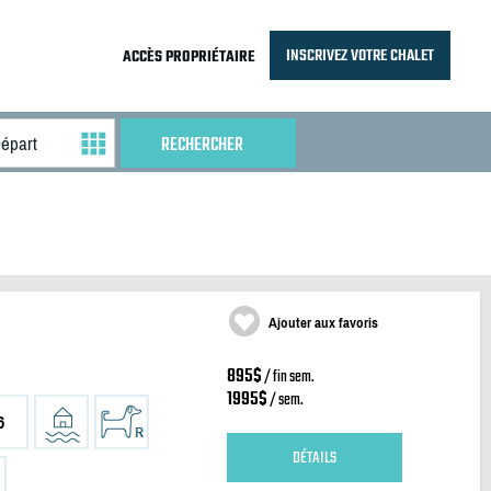
INSCRIVEZ VOTRE CHALET
ACCÈS PROPRIÉTAIRE
Ajouter aux favoris
895$
/ fin sem.
1995$
/ sem.
6
DÉTAILS