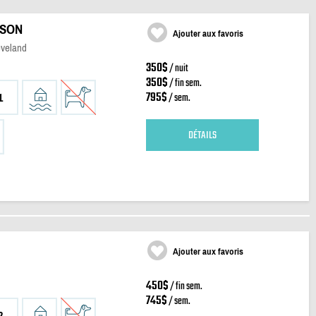
ISON
Ajouter aux favoris
eveland
350$
/ nuit
350$
/ fin sem.
795$
/ sem.
1
DÉTAILS
Ajouter aux favoris
450$
/ fin sem.
745$
/ sem.
2