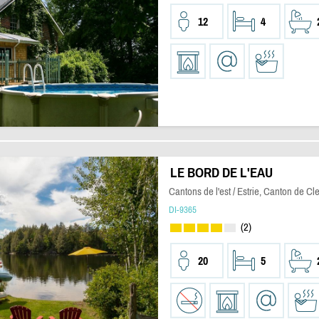
12
4
LE BORD DE L'EAU
Cantons de l'est / Estrie, Canton de Cl
DI-9365
(2)
20
5