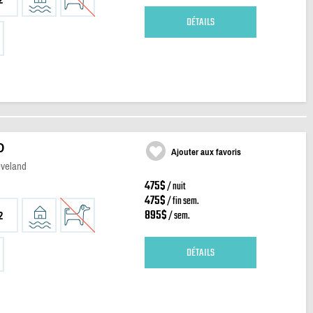
DÉTAILS
D
Ajouter aux favoris
eveland
475$
/ nuit
475$
/ fin sem.
895$
/ sem.
2
DÉTAILS