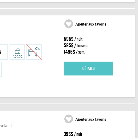
Ajouter aux favoris
595$
/ nuit
595$
/ fin sem.
1495$
/ sem.
2
DÉTAILS
Ajouter aux favoris
eveland
395$
/ nuit