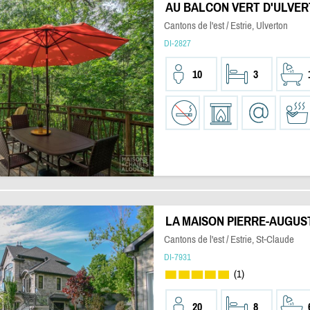
AU BALCON VERT D'ULVE
Cantons de l'est / Estrie, Ulverton
DI-2827
10
3
LA MAISON PIERRE-AUGUS
Cantons de l'est / Estrie, St-Claude
DI-7931
(1)
20
8