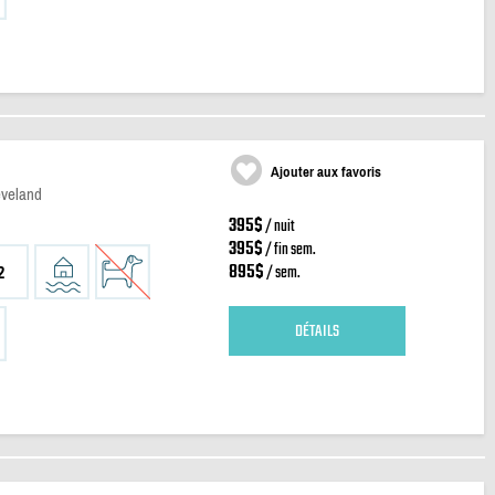
Ajouter aux favoris
eveland
395$
/ nuit
395$
/ fin sem.
895$
/ sem.
2
DÉTAILS