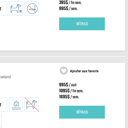
395$
/ fin sem.
895$
/ sem.
2
DÉTAILS
Ajouter aux favoris
eveland
995$
/ nuit
1095$
/ fin sem.
1695$
/ sem.
2
DÉTAILS